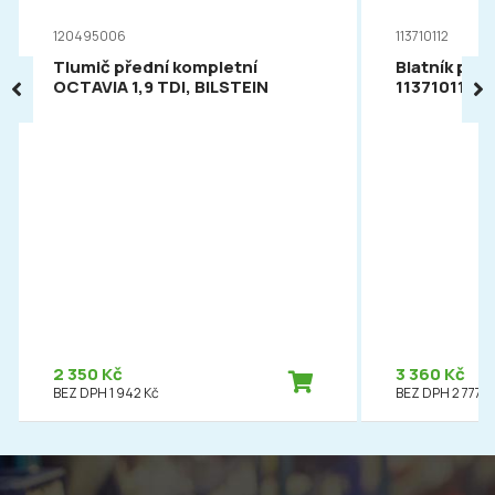
120495006
113710112
Tlumič přední kompletní
Blatník pře
OCTAVIA 1,9 TDI, BILSTEIN
113710112
2 350 Kč
3 360 Kč
BEZ DPH 1 942 Kč
BEZ DPH 2 777 K