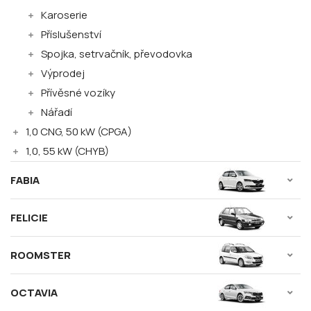
Karoserie
Příslušenství
Spojka, setrvačník, převodovka
Výprodej
Přívěsné vozíky
Nářadí
1,0 CNG, 50 kW (CPGA)
1,0, 55 kW (CHYB)
FABIA
FELICIE
ROOMSTER
OCTAVIA