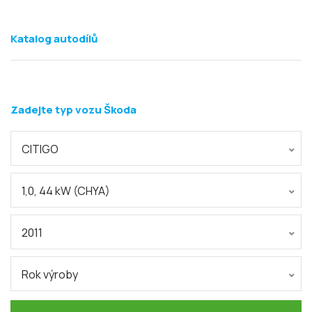
Katalog autodílů
Zadejte typ vozu Škoda
CITIGO
1,0, 44 kW (CHYA)
2011
Rok výroby