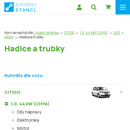
Nyní se nacházíte:
Úvodní stránka
CITIGO
1,0, 44 kW (CHYA)
2011
Motor
Hadice a trubky
Hadice a trubky
Autodíly dle vozu
CITIGO
1,0, 44 kW (CHYA)
Díly nápravy
Elektronika
Motor