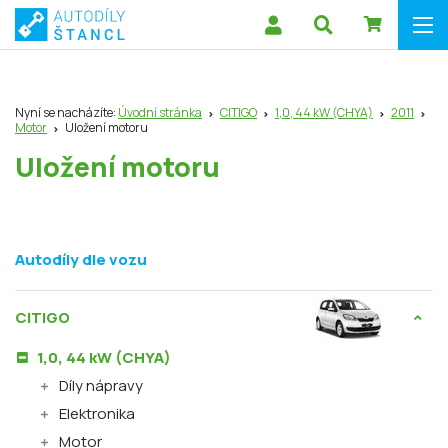
Nyní se nacházíte:
Úvodní stránka
CITIGO
1,0, 44 kW (CHYA)
2011
Motor
Uložení motoru
Uložení motoru
Autodíly dle vozu
CITIGO
1,0, 44 kW (CHYA)
Díly nápravy
Elektronika
Motor