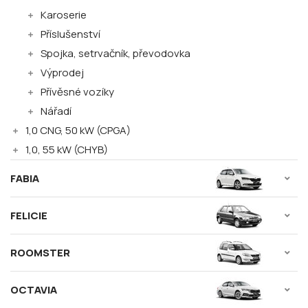
Karoserie
Příslušenství
Spojka, setrvačník, převodovka
Výprodej
Přívěsné vozíky
Nářadí
1,0 CNG, 50 kW (CPGA)
1,0, 55 kW (CHYB)
FABIA
FELICIE
ROOMSTER
OCTAVIA