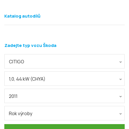
Katalog autodílů
Zadejte typ vozu Škoda
CITIGO
1,0, 44 kW (CHYA)
2011
Rok výroby