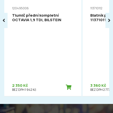
120495006
113710112
Tlumič přední kompletní
Blatník pře
OCTAVIA 1,9 TDI, BILSTEIN
113710112
2 350 Kč
3 360 Kč
BEZ DPH 1 942 Kč
BEZ DPH 2 777 K