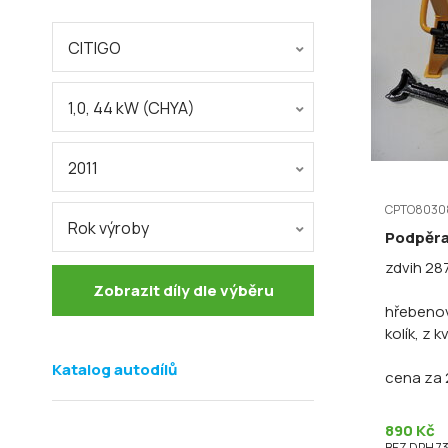
CITIGO
1,0, 44 kW (CHYA)
2011
CPTO8030
Rok výroby
Podpěra
zdvih 28
Zobrazit díly dle výběru
hřebenov
kolík, z k
Katalog autodílů
cena za 
890 Kč
BEZ DPH 73