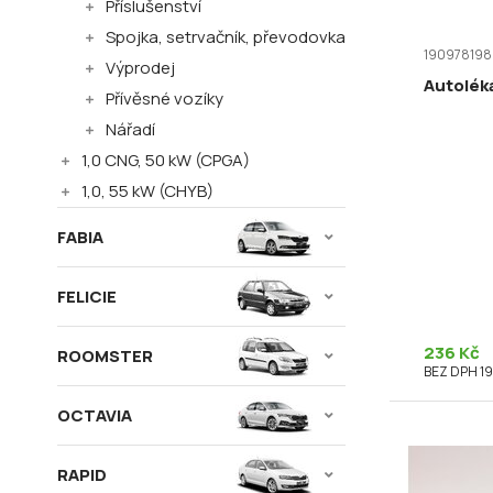
Příslušenství
Spojka, setrvačník, převodovka
190978198
Výprodej
Autolék
Přívěsné vozíky
Nářadí
1,0 CNG, 50 kW (CPGA)
1,0, 55 kW (CHYB)
FABIA
FELICIE
236 Kč
ROOMSTER
BEZ DPH 19
OCTAVIA
RAPID