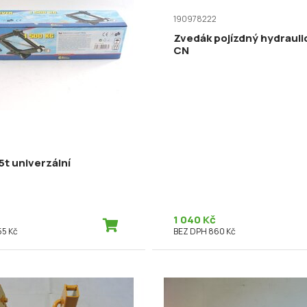
190978222
Zvedák pojízdný hydrauli
CN
0
5t univerzální
1 040 Kč
55 Kč
BEZ DPH 860 Kč