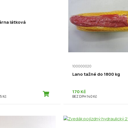
árna látková
100000020
Lano tažné do 1800 kg
170 Kč
5 Kč
BEZ DPH 140 Kč