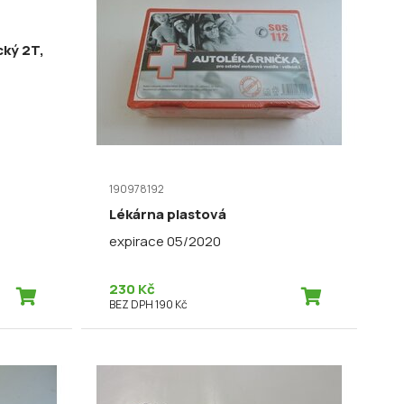
cký 2T,
190978192
Lékárna plastová
expirace 05/2020
230 Kč
BEZ DPH 190 Kč