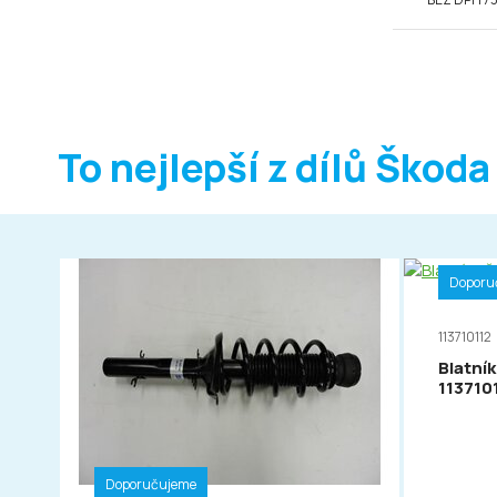
To nejlepší z dílů Škoda
Doporu
113710112
Blatník
113710
Doporučujeme