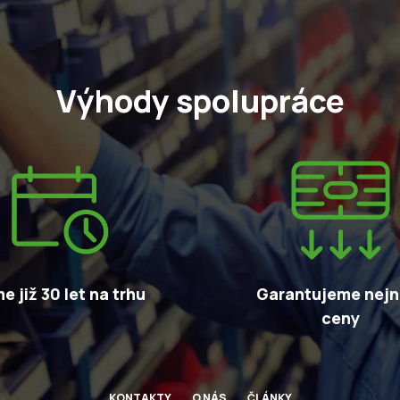
Výhody spolupráce
e již 30 let na trhu
Garantujeme nejni
ceny
KONTAKTY
O NÁS
ČLÁNKY