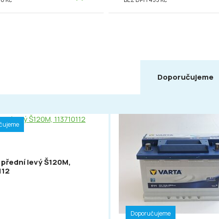
Doporučujeme
čujeme
 přední levý Š120M,
112
Doporučujeme