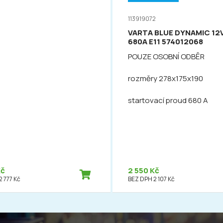
113919072
VARTA BLUE DYNAMIC 12
680A E11 574012068
POUZE OSOBNÍ ODBĚR
rozměry 278x175x190
startovací proud 680 A
Kč
2 550 Kč
 777 Kč
BEZ DPH 2 107 Kč