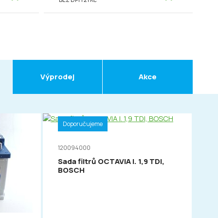
Výprodej
Akce
Doporučujeme
120094000
Sada filtrů OCTAVIA I. 1,9 TDI,
BOSCH
D