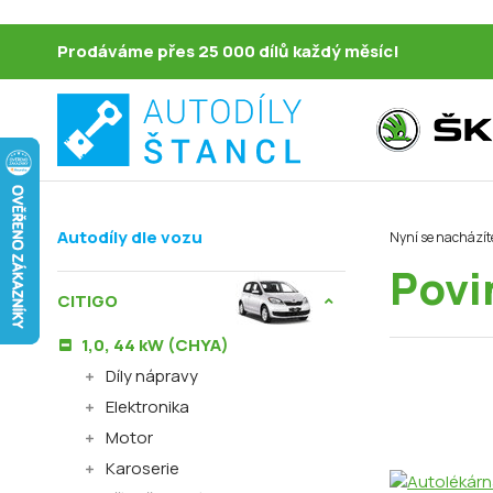
Prodáváme přes 25 000 dílů každý měsíc!
Autodíly dle vozu
Nyní se nacházít
Povi
CITIGO
1,0, 44 kW (CHYA)
Díly nápravy
Elektronika
Motor
Karoserie