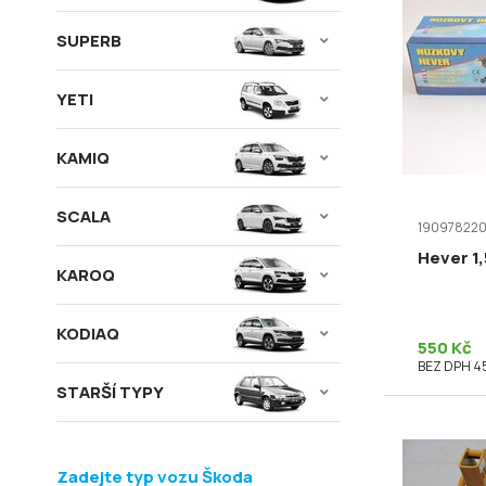
SUPERB
YETI
KAMIQ
SCALA
19097822
Hever 1,
KAROQ
KODIAQ
550 Kč
BEZ DPH 4
STARŠÍ TYPY
Zadejte typ vozu Škoda