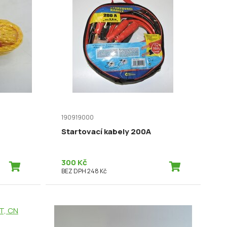
190919000
Startovací kabely 200A
300 Kč
BEZ DPH 248 Kč