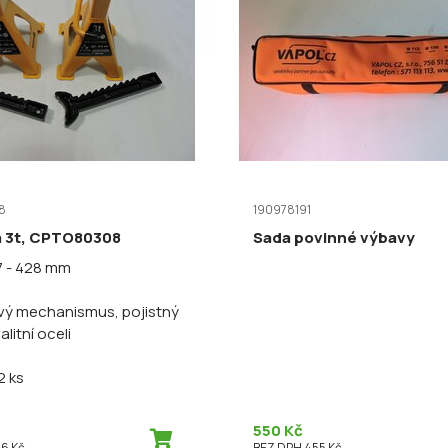
8
190978191
 3t, CPTO80308
Sada povinné výbavy
7 - 428 mm
ý mechanismus, pojistný
valitní oceli
2 ks
550 Kč
6 Kč
BEZ DPH 455 Kč