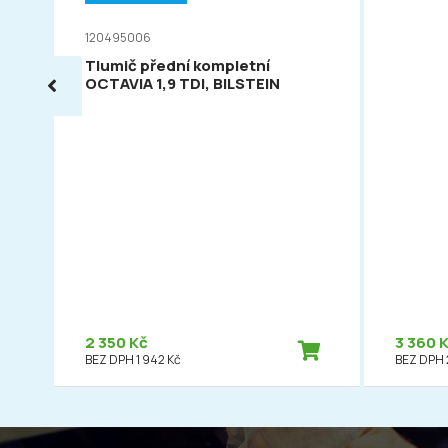
120495006
Tlumič přední kompletní
OCTAVIA 1,9 TDI, BILSTEIN
2 350 Kč
3 360 
BEZ DPH 1 942 Kč
BEZ DPH 2