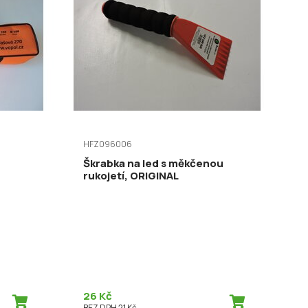
HFZ096006
Škrabka na led s měkčenou
rukojetí, ORIGINAL
26 Kč
BEZ DPH 21 Kč