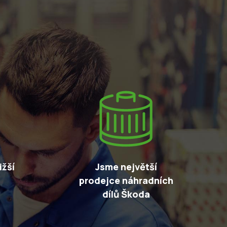
žší
Jsme největší
prodejce náhradních
dílů Škoda