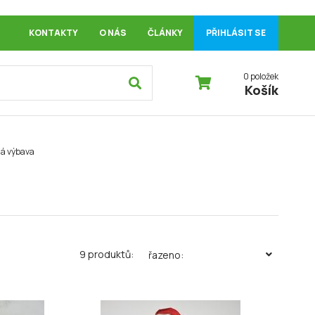
KONTAKTY
O NÁS
ČLÁNKY
PŘIHLÁSIT SE
0 položek
Košík
á výbava
9 produktů:
řazeno: