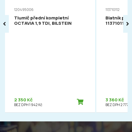
120495006
113710112
Tlumič přední kompletní
Blatník pře
OCTAVIA 1,9 TDI, BILSTEIN
113710112
2 350 Kč
3 360 Kč
BEZ DPH 1 942 Kč
BEZ DPH 2 777 K