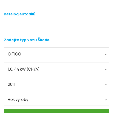
Katalog autodílů
Zadejte typ vozu Škoda
CITIGO
1,0, 44 kW (CHYA)
2011
Rok výroby