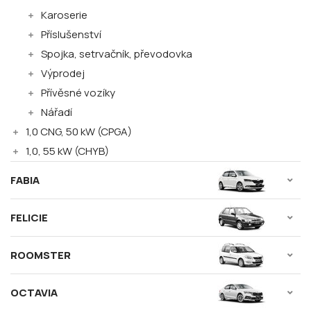
Karoserie
Příslušenství
Spojka, setrvačník, převodovka
Výprodej
Přívěsné vozíky
Nářadí
1,0 CNG, 50 kW (CPGA)
1,0, 55 kW (CHYB)
FABIA
FELICIE
ROOMSTER
OCTAVIA