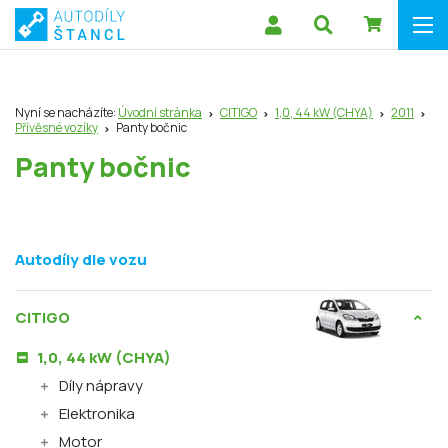
Nyní se nacházíte:
Úvodní stránka
CITIGO
1,0, 44 kW (CHYA)
2011
Přívěsné vozíky
Panty bočnic
Panty bočnic
Autodíly dle vozu
CITIGO
1,0, 44 kW (CHYA)
Díly nápravy
Elektronika
Motor