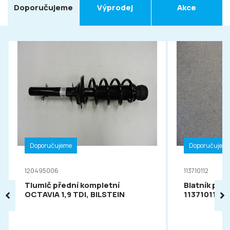
Doporučujeme
Výprodej
Akce
Doporučujeme
Doporučujem
120495006
113710112
Tlumič přední kompletní
Blatník pře
OCTAVIA 1,9 TDI, BILSTEIN
113710112