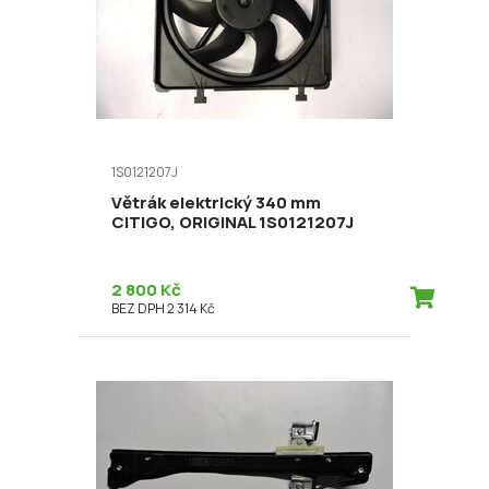
1S0121207J
Větrák elektrický 340 mm
CITIGO, ORIGINAL 1S0121207J
2 800 Kč
BEZ DPH 2 314 Kč