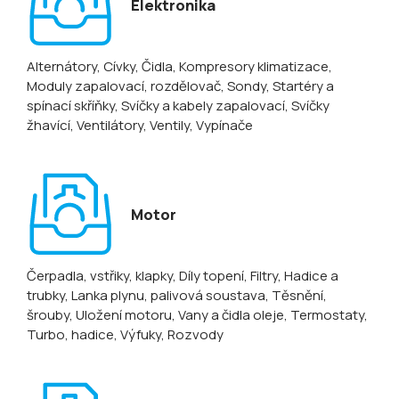
Elektronika
Alternátory
, Cívky
, Čidla
, Kompresory klimatizace
,
Moduly zapalovací, rozdělovač
, Sondy
, Startéry a
spínací skříňky
, Svíčky a kabely zapalovací
, Svíčky
žhavící
, Ventilátory
, Ventily
, Vypínače
Motor
Čerpadla, vstřiky, klapky
, Díly topení
, Filtry
, Hadice a
trubky
, Lanka plynu, palivová soustava
, Těsnění,
šrouby
, Uložení motoru
, Vany a čidla oleje
, Termostaty
,
Turbo, hadice
, Výfuky
, Rozvody