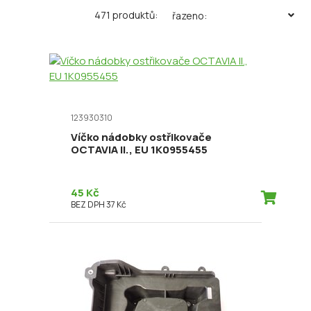
471 produktů:
řazeno:
123930310
Víčko nádobky ostřikovače
OCTAVIA II., EU 1K0955455
45 Kč
BEZ DPH 37 Kč