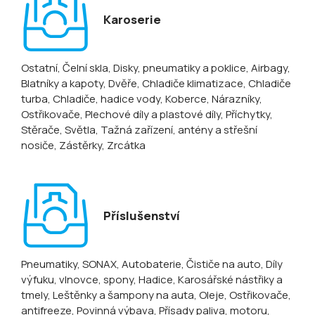
Karoserie
Ostatní
, Čelní skla
, Disky, pneumatiky a poklice
, Airbagy
,
Blatníky a kapoty
, Dvěře
, Chladiče klimatizace
, Chladiče
turba
, Chladiče, hadice vody
, Koberce
, Nárazníky
,
Ostřikovače
, Plechové díly a plastové díly
, Příchytky
,
Stěrače
, Světla
, Tažná zařízení, antény a střešní
nosiče
, Zástěrky
, Zrcátka
Příslušenství
Pneumatiky
, SONAX
, Autobaterie
, Čističe na auto
, Díly
výfuku, vlnovce, spony
, Hadice
, Karosářské nástřiky a
tmely
, Leštěnky a šampony na auta
, Oleje
, Ostřikovače,
antifreeze
, Povinná výbava
, Přísady paliva, motoru
,