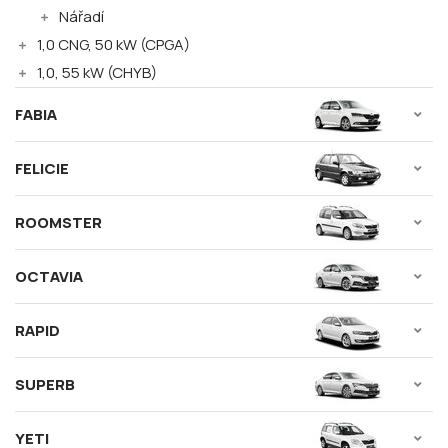
Nářadí
1,0 CNG, 50 kW (CPGA)
1,0, 55 kW (CHYB)
FABIA
FELICIE
ROOMSTER
OCTAVIA
RAPID
SUPERB
YETI