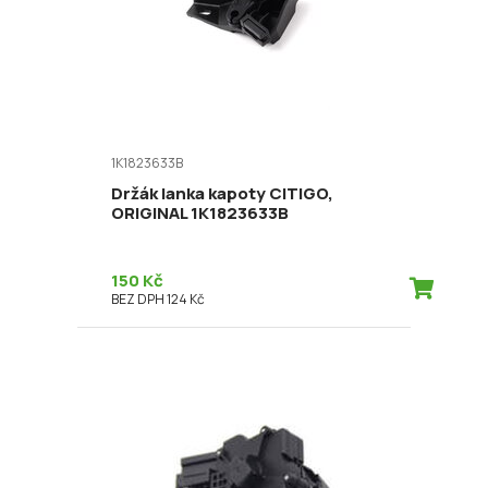
1K1823633B
Držák lanka kapoty CITIGO,
ORIGINAL 1K1823633B
150 Kč
BEZ DPH 124 Kč