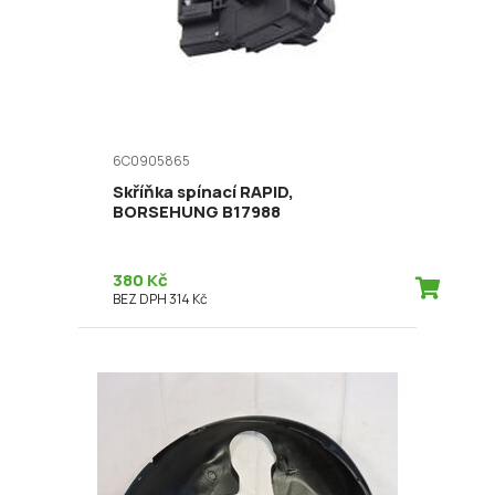
6C0905865
Skříňka spínací RAPID,
BORSEHUNG B17988
380 Kč
BEZ DPH 314 Kč