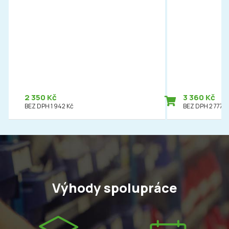
2 350 Kč
3 360 Kč
BEZ DPH 1 942 Kč
BEZ DPH 2 777 K
Výhody spolupráce