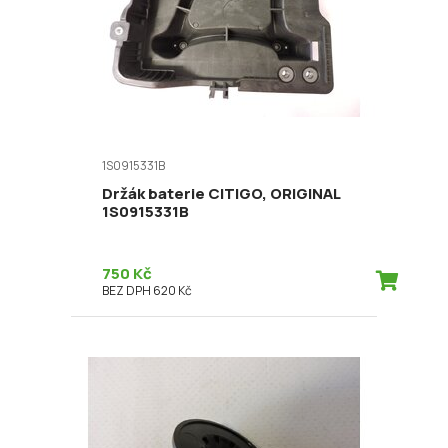
1S0915331B
Držák baterie CITIGO, ORIGINAL
1S0915331B
750 Kč
BEZ DPH 620 Kč