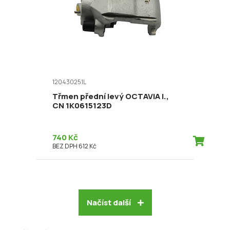
120430251L
Třmen přední levý OCTAVIA I.,
CN 1K0615123D
740 Kč
BEZ DPH 612 Kč
Načíst další