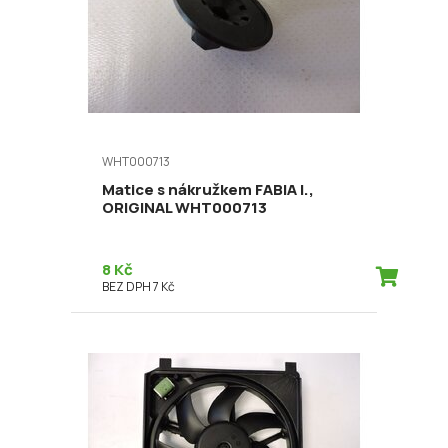
WHT000713
Matice s nákružkem FABIA I.,
ORIGINAL WHT000713
8 Kč
BEZ DPH 7 Kč