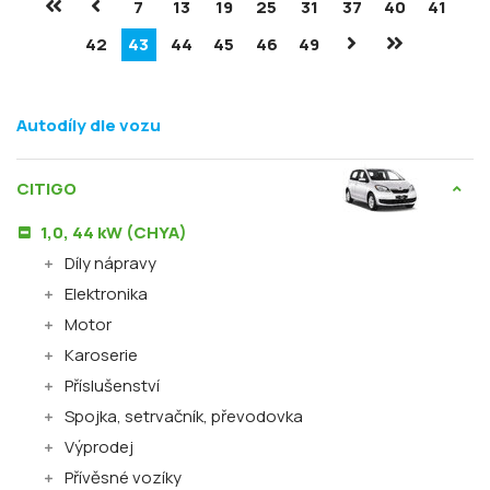
7
13
19
25
31
37
40
41
42
43
44
45
46
49
Autodíly dle vozu
CITIGO
1,0, 44 kW (CHYA)
Díly nápravy
Elektronika
Motor
Karoserie
Příslušenství
Spojka, setrvačník, převodovka
Výprodej
Přívěsné vozíky