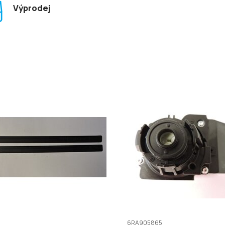
Výprodej
6RA905865