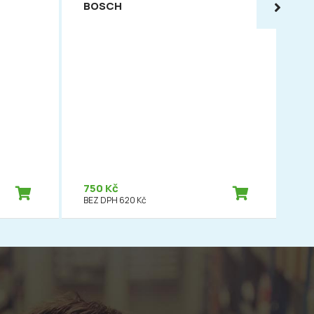
BOSCH
54
PO
OC
FAB
FE
ro
750 Kč
1 
BEZ DPH 620 Kč
BEZ