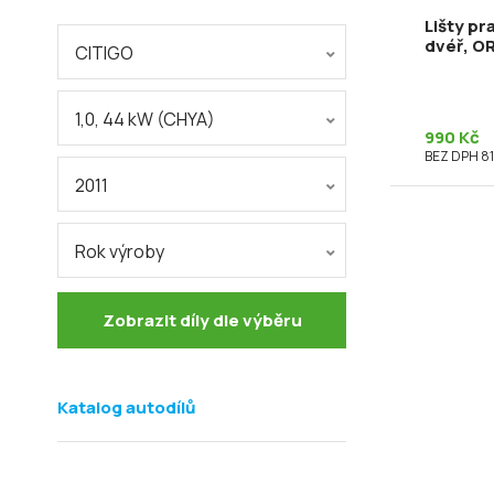
Lišty pr
dvéř, O
CITIGO
1,0, 44 kW (CHYA)
990 Kč
BEZ DPH 81
2011
Rok výroby
Zobrazit díly dle výběru
Katalog autodílů