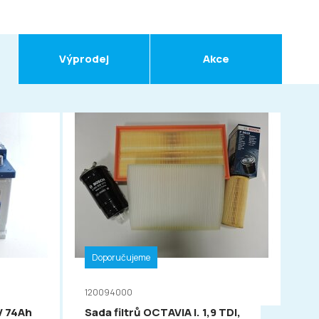
Výprodej
Akce
Doporučujeme
D
120094000
11
V 74Ah
Sada filtrů OCTAVIA I. 1,9 TDI,
VA