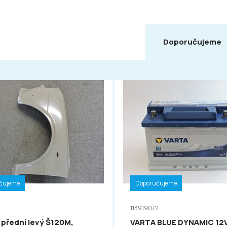
Doporučujeme
čujeme
Doporučujeme
113919072
 přední levý Š120M,
VARTA BLUE DYNAMIC 12