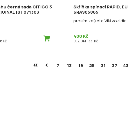
ahu černá sada CITIGO 3
Skříňka spínací RAPID, EU
RIGINAL 1ST071303
6RA905865
prosím zašlete VIN vozidla
400 Kč
8 Kč
BEZ DPH 331 Kč
7
13
19
25
31
37
43