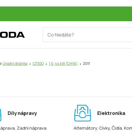
e:
Úvodní stránka
CITIGO
1,0, 44 kW (CHYA)
2011
Díly nápravy
Elektronika
náprava
, Zadní náprava
Alternátory
, Cívky
, Čidla
, Ko