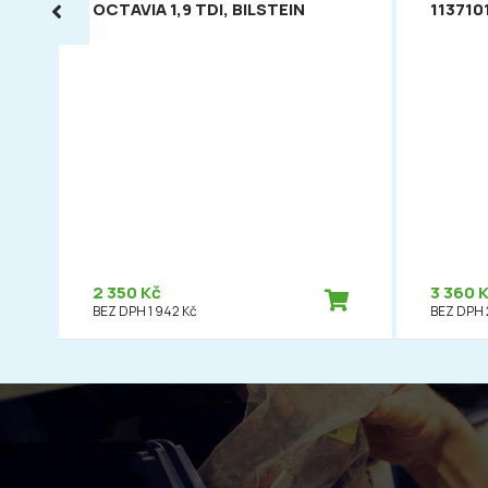
OCTAVIA 1,9 TDI, BILSTEIN
113710
2 350 Kč
3 360 
BEZ DPH 1 942 Kč
BEZ DPH 2