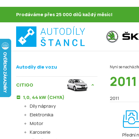
Prodáváme přes 25 000 dílů každý měsíc!
Autodíly dle vozu
Nyní se nacházít
2011
CITIGO
1,0, 44 kW (CHYA)
2011
Díly nápravy
Elektronika
Motor
Karoserie
Přední 