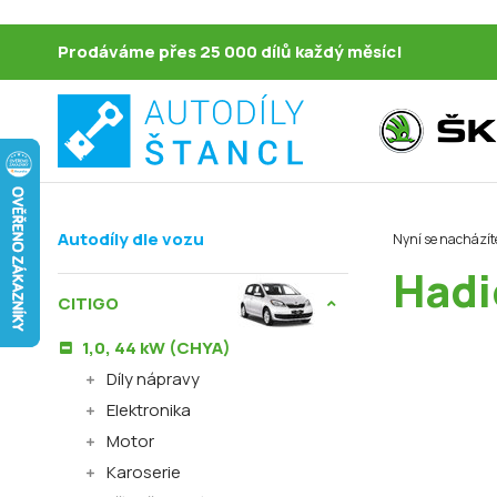
Prodáváme přes 25 000 dílů každý měsíc!
Autodíly dle vozu
Nyní se nacházít
Hadi
CITIGO
1,0, 44 kW (CHYA)
Díly nápravy
Elektronika
Motor
Karoserie