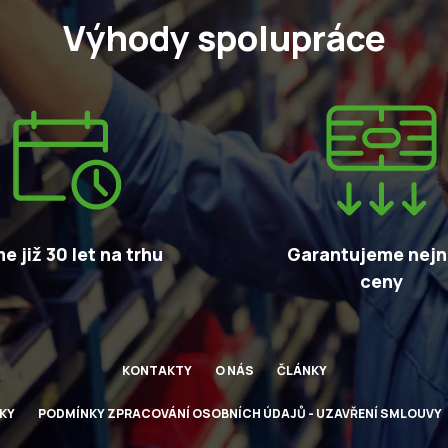
Výhody spolupráce
e již 30 let na trhu
Garantujeme nejni
ceny
KONTAKTY
O NÁS
ČLÁNKY
KY
PODMÍNKY ZPRACOVÁNÍ OSOBNÍCH ÚDAJŮ - UZAVŘENÍ SMLOUVY