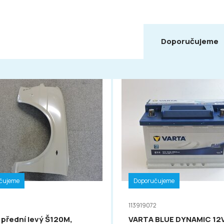
Doporučujeme
čujeme
Doporučujeme
113919072
 přední levý Š120M,
VARTA BLUE DYNAMIC 12