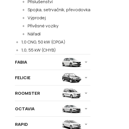
Příslušenství
Spojka, setrvačník, převodovka
Výprodej
Přívěsné vozíky
Nářadí
1,0 CNG, 50 kW (CPGA)
1,0, 55 kW (CHYB)
FABIA
FELICIE
ROOMSTER
OCTAVIA
RAPID