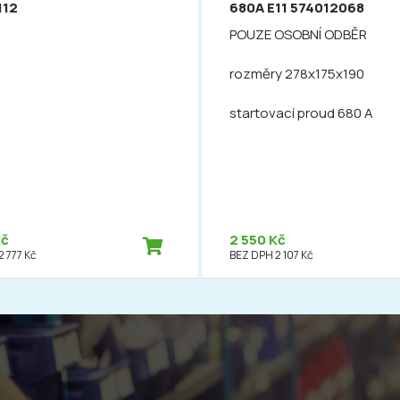
112
680A E11 574012068
POUZE OSOBNÍ ODBĚR
rozměry 278x175x190
startovací proud 680 A
Kč
2 550 Kč
 777 Kč
BEZ DPH 2 107 Kč