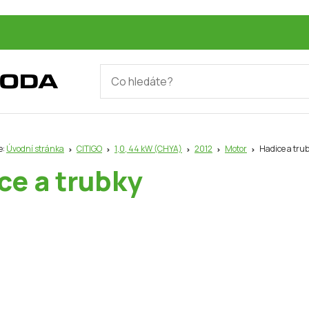
e:
Úvodní stránka
CITIGO
1,0, 44 kW (CHYA)
2012
Motor
Hadice a tru
ce a trubky