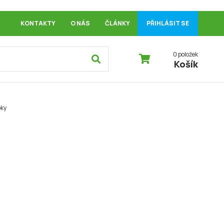
KONTAKTY
O NÁS
ČLÁNKY
PŘIHLÁSIT SE
0 položek
Košík
bky