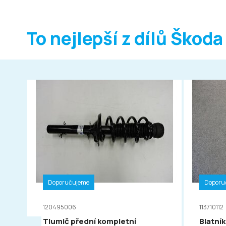
To nejlepší z dílů Škoda
Doporučujeme
Doporu
120495006
113710112
Tlumič přední kompletní
Blatník