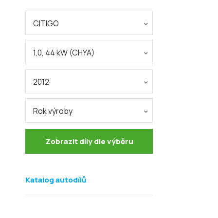
CITIGO
1,0, 44 kW (CHYA)
2012
Rok výroby
Zobrazit díly dle výběru
Katalog autodílů