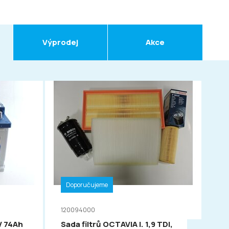
Výprodej
Akce
Doporučujeme
D
120094000
11
V 74Ah
Sada filtrů OCTAVIA I. 1,9 TDI,
VA