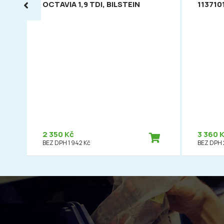
OCTAVIA 1,9 TDI, BILSTEIN
113710
2 350 Kč
3 360 
BEZ DPH 1 942 Kč
BEZ DPH 2