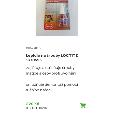
190431128
Lepidlo na šrouby LOCTITE
1370555
zajišťuje a utěsňuje šrouby,
matice a čepy proti uvolnění
umožňuje demontáž pomocí
ručního nářadí
220 Kč
BEZ DPH 182 Kč