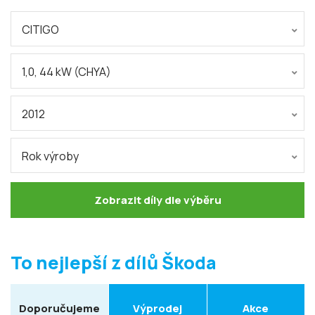
CITIGO
1,0, 44 kW (CHYA)
2012
Rok výroby
Zobrazit díly dle výběru
To nejlepší z dílů Škoda
Doporučujeme
Výprodej
Akce