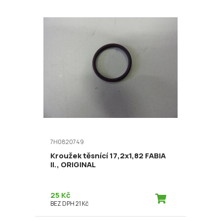
7H0820749
Kroužek těsnící 17,2x1,82 FABIA
II., ORIGINAL
25 Kč
BEZ DPH 21 Kč