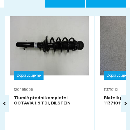
Doporučujeme
Doporučujem
120495006
113710112
Tlumič přední kompletní
Blatník pře
OCTAVIA 1,9 TDI, BILSTEIN
113710112