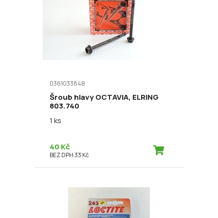
036103384B
Šroub hlavy OCTAVIA, ELRING
803.740
1 ks
40 Kč
BEZ DPH 33 Kč