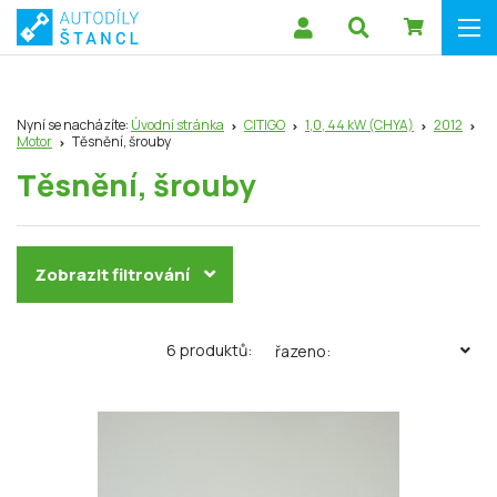
Nyní se nacházíte:
Úvodní stránka
CITIGO
1,0, 44 kW (CHYA)
2012
Motor
Těsnění, šrouby
Těsnění, šrouby
Zobrazit filtrování
6 produktů:
řazeno: