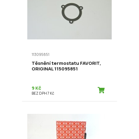
113095851
Těsnění termostatu FAVORIT,
ORIGINAL 115095851
9 Kč
BEZ DPH 7 Kč