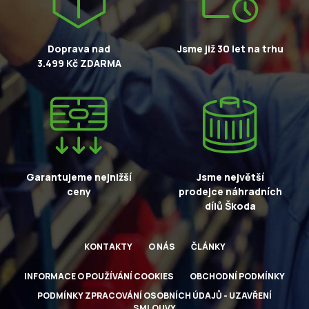
Doprava nad
Jsme již 30 let na trhu
3.499 Kč ZDARMA
Garantujeme nejnižší
Jsme největší
ceny
prodejce náhradních
dílů Škoda
KONTAKTY
O NÁS
ČLÁNKY
INFORMACE O POUŽÍVÁNÍ COOKIES
OBCHODNÍ PODMÍNKY
PODMÍNKY ZPRACOVÁNÍ OSOBNÍCH ÚDAJŮ - UZAVŘENÍ
SMLOUVY