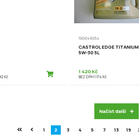
190049054
CASTROL EDGE TITANIUM 
5W-30 5L
1 420 Kč
92 Kč
BEZ DPH 1 174 Kč
Načíst další
1
2
3
4
5
7
13
19