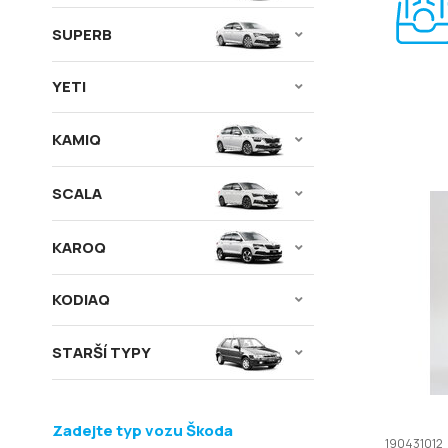
SUPERB
YETI
KAMIQ
SCALA
KAROQ
KODIAQ
STARŠÍ TYPY
Zadejte typ vozu Škoda
190431012