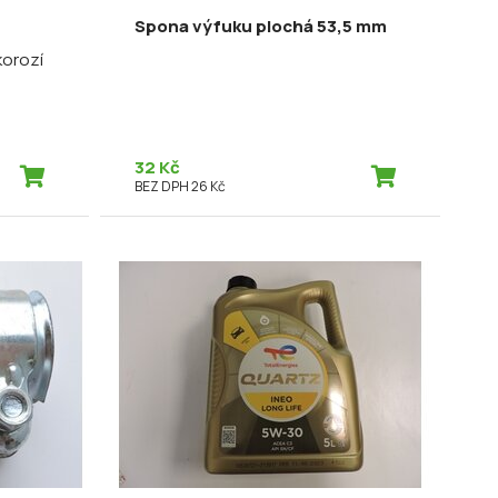
Spona výfuku plochá 53,5 mm
korozí
32 Kč
BEZ DPH 26 Kč