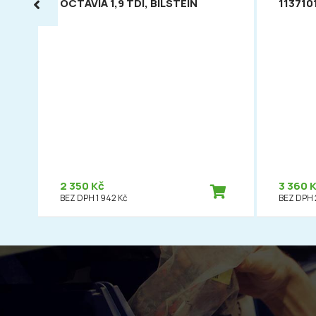
OCTAVIA 1,9 TDI, BILSTEIN
113710
2 350 Kč
3 360 
BEZ DPH 1 942 Kč
BEZ DPH 2