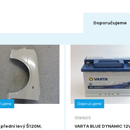
Doporučujeme
čujeme
Doporučujeme
113919072
 přední levý Š120M,
VARTA BLUE DYNAMIC 12