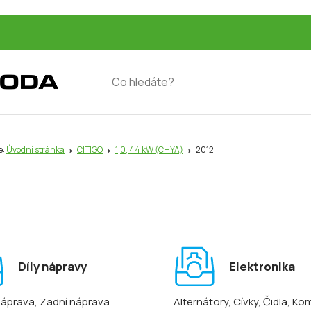
e:
Úvodní stránka
CITIGO
1,0, 44 kW (CHYA)
2012
Díly nápravy
Elektronika
náprava
, Zadní náprava
Alternátory
, Cívky
, Čidla
, Ko