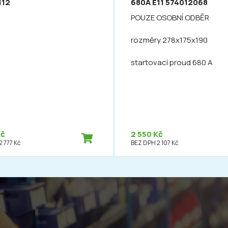
112
680A E11 574012068
POUZE OSOBNÍ ODBĚR
rozměry 278x175x190
startovací proud 680 A
Kč
2 550 Kč
 777 Kč
BEZ DPH 2 107 Kč