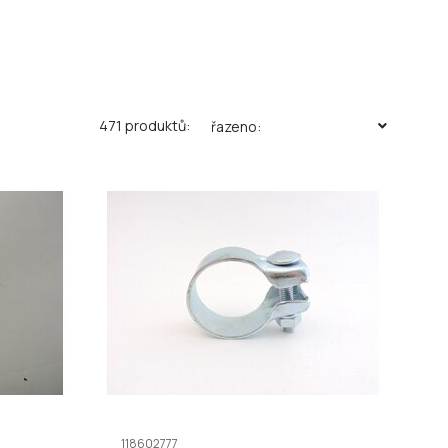
471 produktů:
řazeno:
118602777