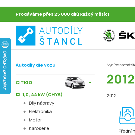
Prodáváme přes 25 000 dílů každý měsíc!
Autodíly dle vozu
Nyní se nacházít
2012
CITIGO
1,0, 44 kW (CHYA)
2012
Díly nápravy
Elektronika
Motor
Karoserie
Přední 