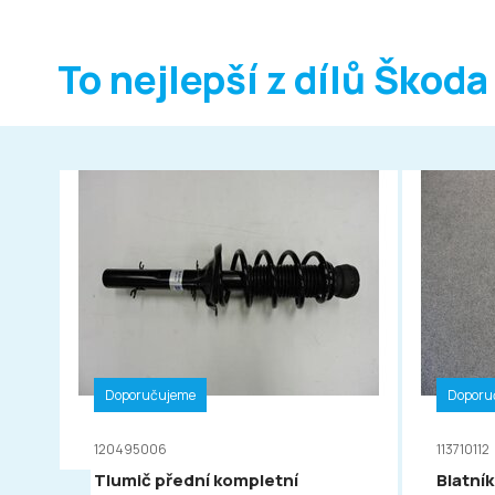
To nejlepší z dílů Škoda
Doporučujeme
Doporu
120495006
113710112
Tlumič přední kompletní
Blatník