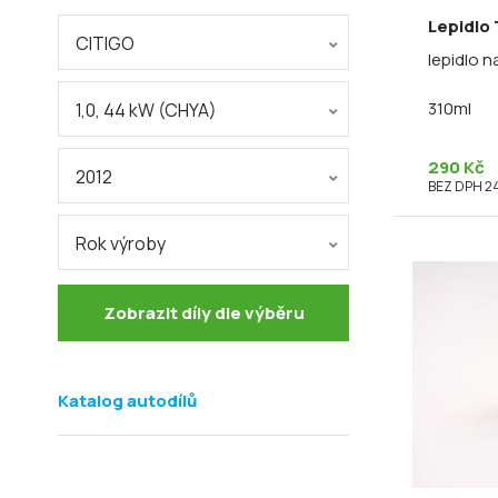
Lepidlo
CITIGO
lepidlo n
310ml
1,0, 44 kW (CHYA)
290 Kč
2012
BEZ DPH 2
Rok výroby
Zobrazit díly dle výběru
Katalog autodílů