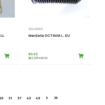
120495801
LL
Manžeta OCTAVIA I., EU
80 Kč
BEZ DPH 66 Kč
25
31
37
43
49