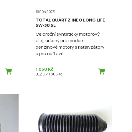
190049073
TOTAL QUARTZ INEO LONG LIFE
5W-30 5L
Celoroční syntetický motorový
olej, určený pro moderní
benzínové motory s katalyzátory
a pro naftové...
1 050 Kč
BEZ DPH 868 Kč