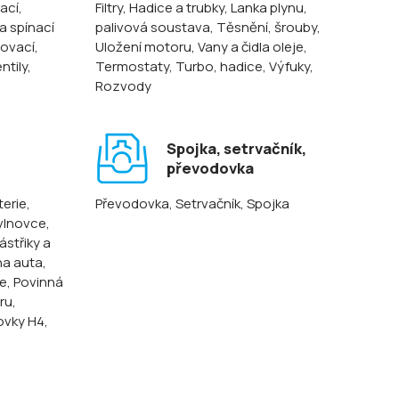
ací,
Filtry
, Hadice a trubky
, Lanka plynu,
 a spínací
palivová soustava
, Těsnění, šrouby
,
lovací
,
Uložení motoru
, Vany a čidla oleje
,
entily
,
Termostaty
, Turbo, hadice
, Výfuky
,
Rozvody
Spojka, setrvačník,
převodovka
terie
,
Převodovka
, Setrvačník
, Spojka
 vlnovce,
ástřiky a
na auta
,
ze
, Povinná
oru
,
ovky H4,