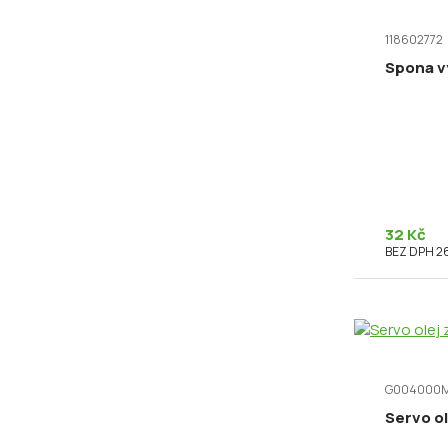
118602772
Spona v
32 Kč
BEZ DPH 26
G004000
Servo ol