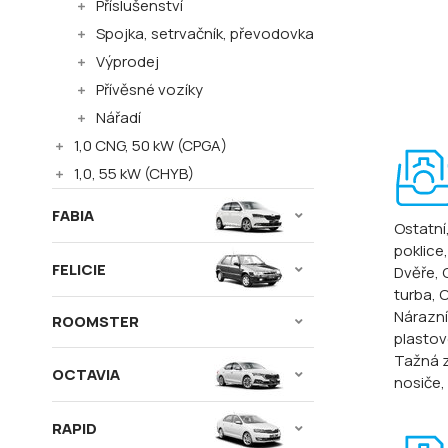
Příslušenství
Spojka, setrvačník, převodovka
Výprodej
Přívěsné vozíky
Nářadí
1,0 CNG, 50 kW (CPGA)
1,0, 55 kW (CHYB)
FABIA
Ostatní
poklice
FELICIE
Dvěře
,
turba
, 
Nárazní
ROOMSTER
plastové
Tažná z
OCTAVIA
nosiče
,
RAPID