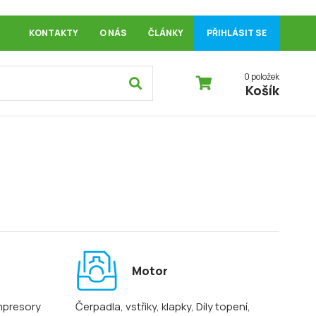
KONTAKTY
O NÁS
ČLÁNKY
PŘIHLÁSIT SE
0 položek
Košík
Motor
mpresory
Čerpadla, vstřiky, klapky
, Díly topení
,