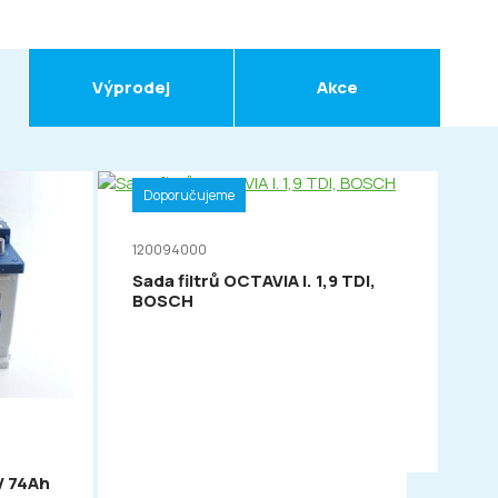
Výprodej
Akce
Doporučujeme
120094000
Sada filtrů OCTAVIA I. 1,9 TDI,
BOSCH
D
11
V 74Ah
VA