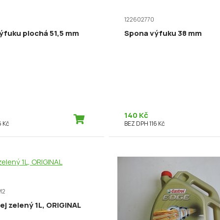
122602770
ýfuku plochá 51,5 mm
Spona výfuku 38 mm
140 Kč
 Kč
BEZ DPH 116 Kč
M2
ej zelený 1L, ORIGINAL