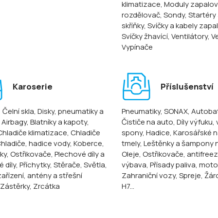
klimatizace
, Moduly zapalov
rozdělovač
, Sondy
, Startéry
skříňky
, Svíčky a kabely zapa
Svíčky žhavící
, Ventilátory
, V
Vypínače
Karoserie
Příslušenství
, Čelní skla
, Disky, pneumatiky a
Pneumatiky
, SONAX
, Autoba
, Airbagy
, Blatníky a kapoty
,
Čističe na auto
, Díly výfuku,
 Chladiče klimatizace
, Chladiče
spony
, Hadice
, Karosářské n
Chladiče, hadice vody
, Koberce
,
tmely
, Leštěnky a šampony 
ky
, Ostřikovače
, Plechové díly a
Oleje
, Ostřikovače, antifree
 díly
, Příchytky
, Stěrače
, Světla
,
výbava
, Přísady paliva, mot
ařízení, antény a střešní
Zahraniční vozy
, Spreje
, Žár
 Zástěrky
, Zrcátka
H7...