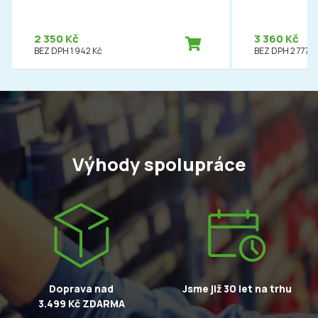
2 350 Kč
3 360 Kč
BEZ DPH 1 942 Kč
BEZ DPH 2 777 K
Výhody spolupráce
Doprava nad
Jsme již 30 let na trhu
3.499 Kč ZDARMA