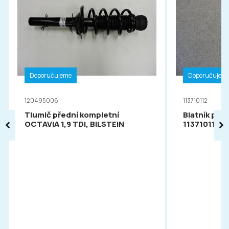
Doporučujeme
Doporučujem
120495006
113710112
Tlumič přední kompletní
Blatník pře
OCTAVIA 1,9 TDI, BILSTEIN
113710112