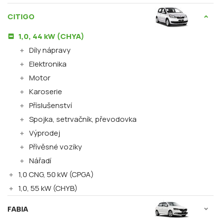
CITIGO
1,0, 44 kW (CHYA)
Díly nápravy
Elektronika
Motor
Karoserie
Příslušenství
Spojka, setrvačník, převodovka
Výprodej
Přívěsné vozíky
Nářadí
1,0 CNG, 50 kW (CPGA)
1,0, 55 kW (CHYB)
FABIA