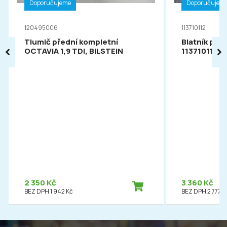
Doporučujeme
Doporučujem
120495006
113710112
Tlumič přední kompletní
Blatník pře
OCTAVIA 1,9 TDI, BILSTEIN
113710112
2 350 Kč
3 360 Kč
BEZ DPH 1 942 Kč
BEZ DPH 2 777 K