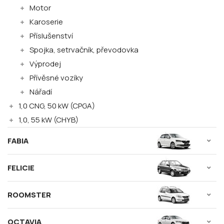
Motor
Karoserie
Příslušenství
Spojka, setrvačník, převodovka
Výprodej
Přívěsné vozíky
Nářadí
1,0 CNG, 50 kW (CPGA)
1,0, 55 kW (CHYB)
FABIA
FELICIE
ROOMSTER
OCTAVIA