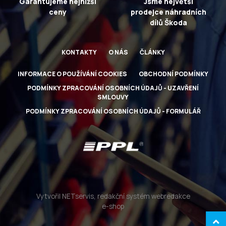
Garantujeme nejnižší
Jsme největší
ceny
prodejce náhradních
dílů Škoda
KONTAKTY
O NÁS
ČLÁNKY
INFORMACE O POUŽÍVÁNÍ COOKIES
OBCHODNÍ PODMÍNKY
PODMÍNKY ZPRACOVÁNÍ OSOBNÍCH ÚDAJŮ - UZAVŘENÍ
SMLOUVY
PODMÍNKY ZPRACOVÁNÍ OSOBNÍCH ÚDAJŮ - FORMULÁŘ
Vytvořil NETservis, redakční systém webredakce
e-shop