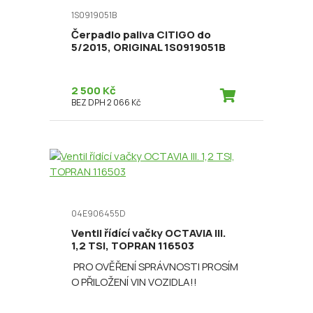
1S0919051B
Čerpadlo paliva CITIGO do
5/2015, ORIGINAL 1S0919051B
2 500 Kč
BEZ DPH 2 066 Kč
04E906455D
Ventil řídící vačky OCTAVIA III.
1,2 TSI, TOPRAN 116503
PRO OVĚŘENÍ SPRÁVNOSTI PROSÍM
O PŘILOŽENÍ VIN VOZIDLA!!