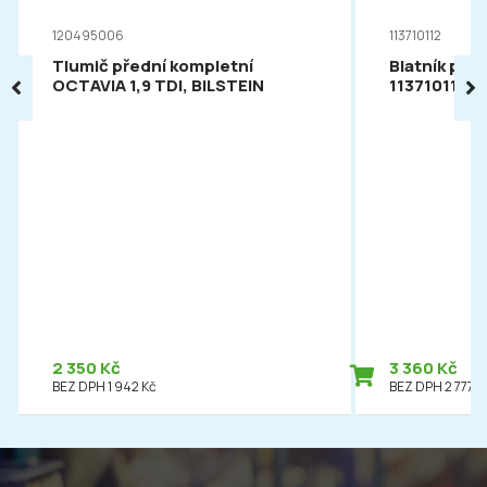
120495006
113710112
Tlumič přední kompletní
Blatník pře
OCTAVIA 1,9 TDI, BILSTEIN
113710112
2 350 Kč
3 360 Kč
BEZ DPH 1 942 Kč
BEZ DPH 2 777 K