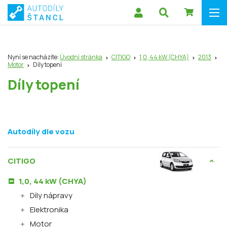
Nyní se nacházíte:
Úvodní stránka
CITIGO
1,0, 44 kW (CHYA)
2013
Motor
Díly topení
Díly topení
Autodíly dle vozu
CITIGO
1,0, 44 kW (CHYA)
Díly nápravy
Elektronika
Motor