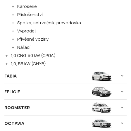
Karoserie
Příslušenství
Spojka, setrvačník, převodovka
Výprodej
Přívěsné vozíky
Nářadí
1,0 CNG, 50 kW (CPGA)
1,0, 55 kW (CHYB)
FABIA
FELICIE
ROOMSTER
OCTAVIA