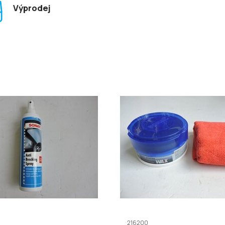
Výprodej
216200