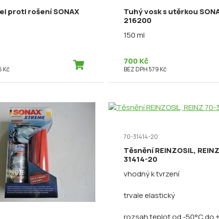
kel proti rošení SONAX
Tuhý vosk s utěrkou SON
216200
150 ml
700 Kč
6 Kč
BEZ DPH 579 Kč
70-31414-20
Těsnění REINZOSIL, REINZ
31414-20
vhodný k tvrzení
trvale elastický
rozsah teplot od -50°C do