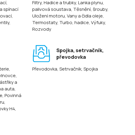
ací,
Filtry
, Hadice a trubky
, Lanka plynu,
 a spínací
palivová soustava
, Těsnění, šrouby
,
lovací
,
Uložení motoru
, Vany a čidla oleje
,
entily
,
Termostaty
, Turbo, hadice
, Výfuky
,
Rozvody
Spojka, setrvačník,
převodovka
terie
,
Převodovka
, Setrvačník
, Spojka
 vlnovce,
ástřiky a
na auta
,
ze
, Povinná
oru
,
ovky H4,