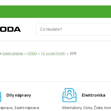
e:
Úvodní stránka
CITIGO
1,0, 44 kW (CHYA)
2013
Díly nápravy
Elektronika
náprava
, Zadní náprava
Alternátory
, Cívky
, Čidla
, Ko