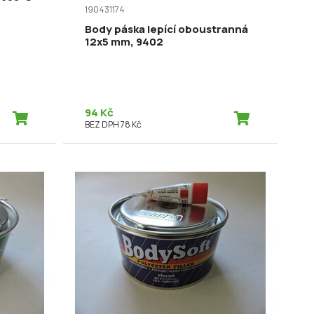
190431174
Body páska lepící oboustranná
12x5 mm, 9402
94 Kč
BEZ DPH 78 Kč