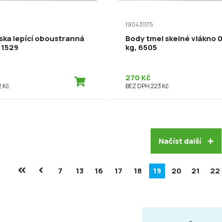
190431175
ska lepící oboustranná
Body tmel skelné vlákno 
 1529
kg, 6505
270 Kč
 Kč
BEZ DPH 223 Kč
Načíst další
7
13
16
17
18
19
20
21
22