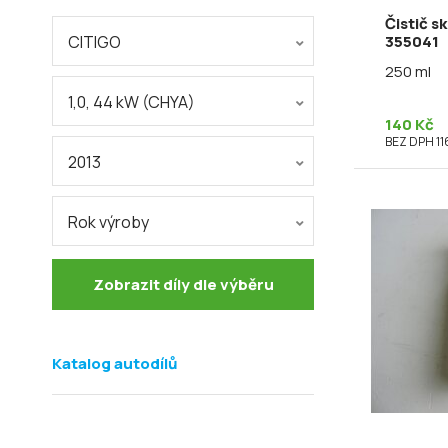
Čistič s
355041
CITIGO
250 ml
1,0, 44 kW (CHYA)
140 Kč
BEZ DPH 11
2013
Rok výroby
Zobrazit díly dle výběru
Katalog autodílů