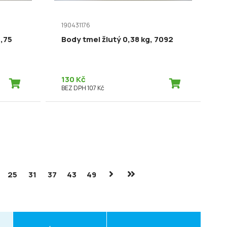
190431176
0,75
Body tmel žlutý 0,38 kg, 7092
130 Kč
BEZ DPH 107 Kč
25
31
37
43
49