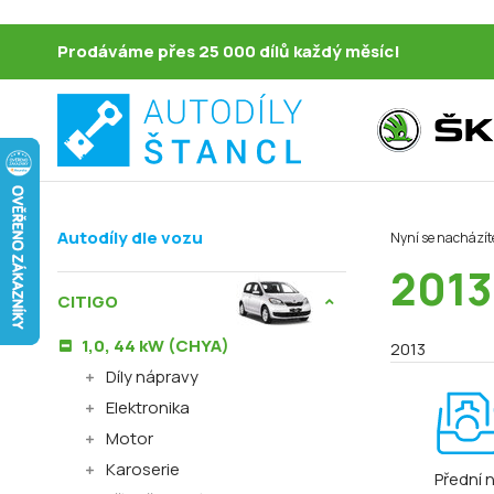
Prodáváme přes 25 000 dílů každý měsíc!
Autodíly dle vozu
Nyní se nacházít
2013
CITIGO
1,0, 44 kW (CHYA)
2013
Díly nápravy
Elektronika
Motor
Karoserie
Přední 