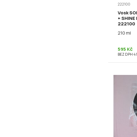
222100
Vosk S
+ SHINE
222100
210 ml
595 Kč
BEZ DPH 4