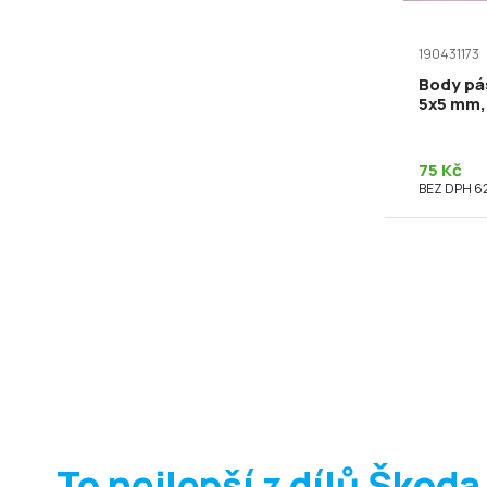
190431173
Body pá
5x5 mm,
75 Kč
BEZ DPH 62
To nejlepší z dílů Škoda