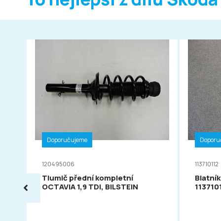
Doporučujeme
Doporu
120495006
113710112
Tlumič přední kompletní
Blatník
OCTAVIA 1,9 TDI, BILSTEIN
113710