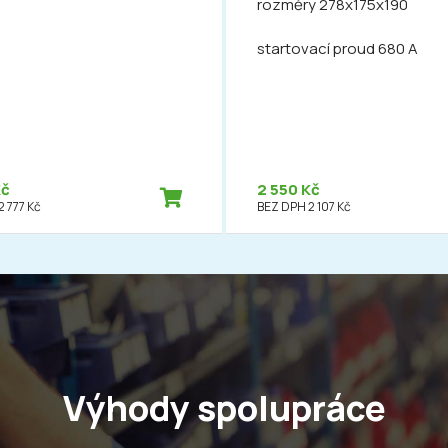
rozměry 278x175x190
startovací proud 680 A
Kč
2 550 Kč
 777 Kč
BEZ DPH 2 107 Kč
Výhody spolupráce