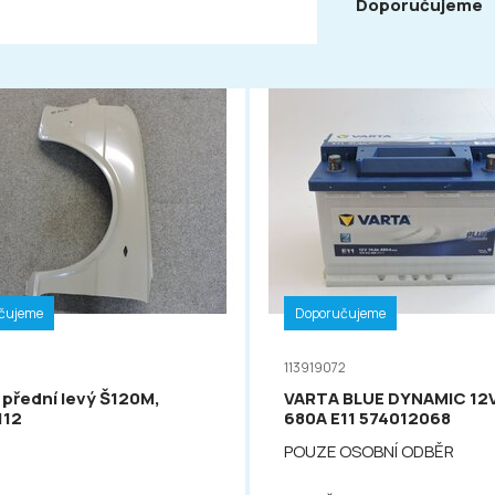
Doporučujeme
čujeme
Doporučujeme
113919072
 přední levý Š120M,
VARTA BLUE DYNAMIC 12
112
680A E11 574012068
POUZE OSOBNÍ ODBĚR