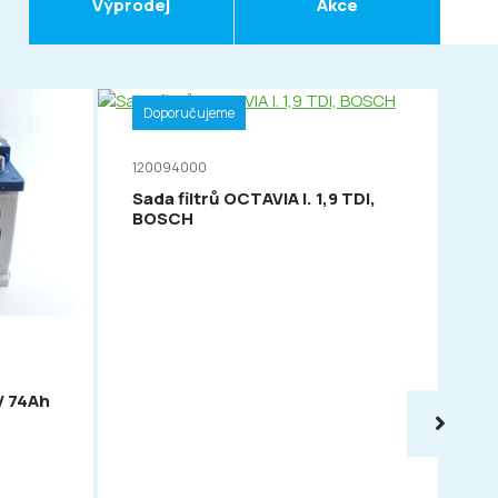
Výprodej
Akce
Doporučujeme
120094000
Sada filtrů OCTAVIA I. 1,9 TDI,
BOSCH
D
11
V 74Ah
VA
54
PO