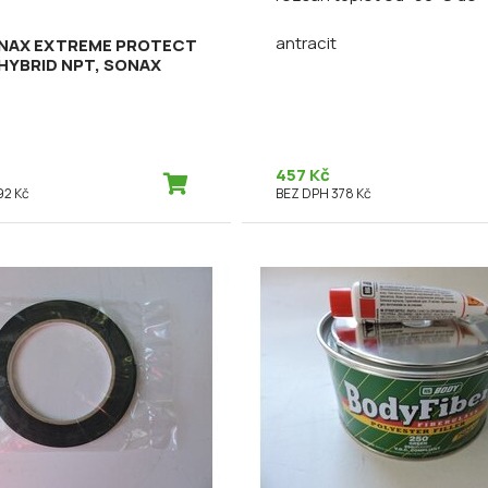
antracit
ONAX EXTREME PROTECT
 HYBRID NPT, SONAX
457 Kč
92 Kč
BEZ DPH 378 Kč