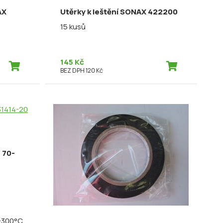
AX
Utěrky k leštění SONAX 422200
15 kusů
145 Kč
BEZ DPH 120 Kč
 70-
 +300°C