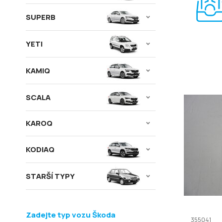
SUPERB
YETI
KAMIQ
SCALA
KAROQ
KODIAQ
STARŠÍ TYPY
Zadejte typ vozu Škoda
355041