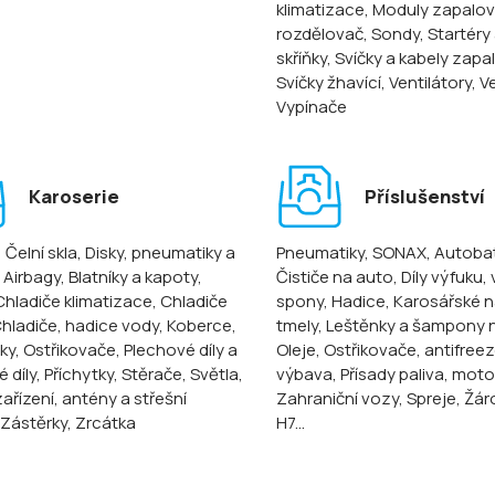
klimatizace
, Moduly zapalov
rozdělovač
, Sondy
, Startéry
skříňky
, Svíčky a kabely zapa
Svíčky žhavící
, Ventilátory
, V
Vypínače
Karoserie
Příslušenství
, Čelní skla
, Disky, pneumatiky a
Pneumatiky
, SONAX
, Autoba
, Airbagy
, Blatníky a kapoty
,
Čističe na auto
, Díly výfuku,
 Chladiče klimatizace
, Chladiče
spony
, Hadice
, Karosářské n
Chladiče, hadice vody
, Koberce
,
tmely
, Leštěnky a šampony 
ky
, Ostřikovače
, Plechové díly a
Oleje
, Ostřikovače, antifree
 díly
, Příchytky
, Stěrače
, Světla
,
výbava
, Přísady paliva, mot
ařízení, antény a střešní
Zahraniční vozy
, Spreje
, Žár
 Zástěrky
, Zrcátka
H7...