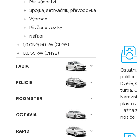
Příslušenství
Spojka, setrvačník, převodovka
Výprodej
Přívěsné vozíky
Nářadí
1,0 CNG, 50 kW (CPGA)
1,0, 55 kW (CHYB)
FABIA
Ostatní
poklice
FELICIE
Dvěře
,
turba
, 
Nárazní
ROOMSTER
plastové
Tažná z
OCTAVIA
nosiče
,
RAPID