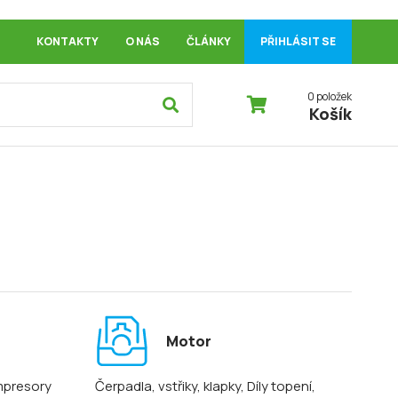
KONTAKTY
O NÁS
ČLÁNKY
PŘIHLÁSIT SE
0 položek
Košík
Motor
mpresory
Čerpadla, vstřiky, klapky
, Díly topení
,