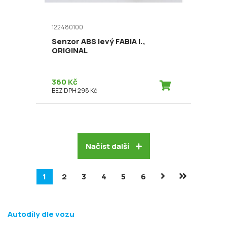
122480100
Senzor ABS levý FABIA I.,
ORIGINAL
360 Kč
BEZ DPH 298 Kč
Načíst další
1
2
3
4
5
6
Autodíly dle vozu