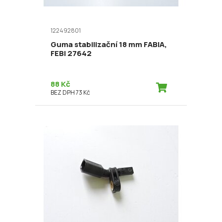
122492801
Guma stabilizační 18 mm FABIA,
FEBI 27642
88 Kč
BEZ DPH 73 Kč