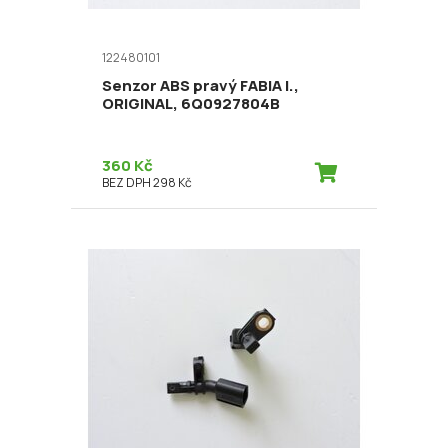
122480101
Senzor ABS pravý FABIA I.,
ORIGINAL, 6Q0927804B
360 Kč
BEZ DPH 298 Kč