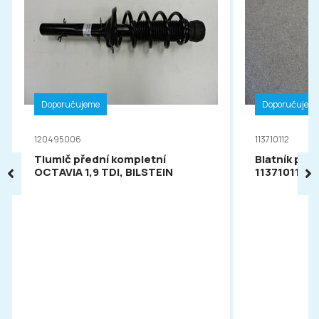
Doporučujeme
Doporučujem
120495006
113710112
Tlumič přední kompletní
Blatník pře
OCTAVIA 1,9 TDI, BILSTEIN
113710112