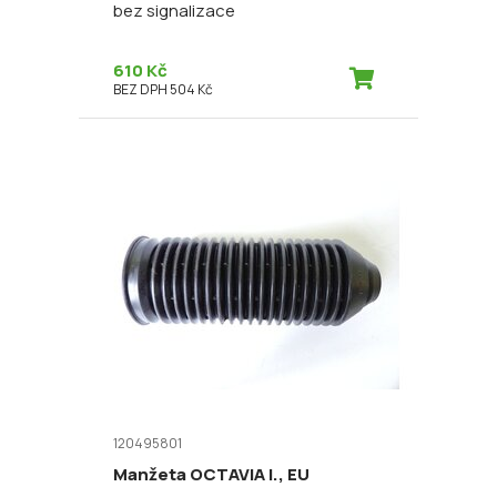
bez signalizace
610 Kč
BEZ DPH 504 Kč
120495801
Manžeta OCTAVIA I., EU