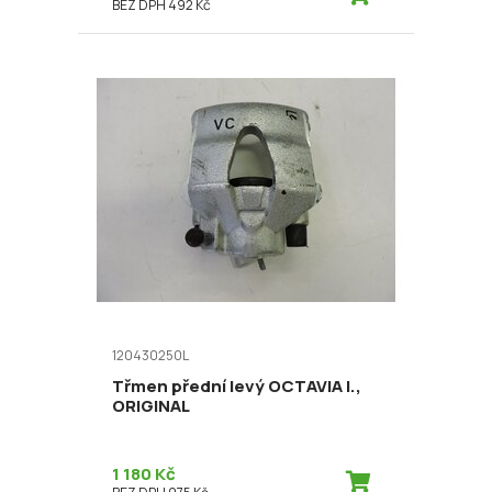
BEZ DPH 492 Kč
120430250L
Třmen přední levý OCTAVIA I.,
ORIGINAL
1 180 Kč