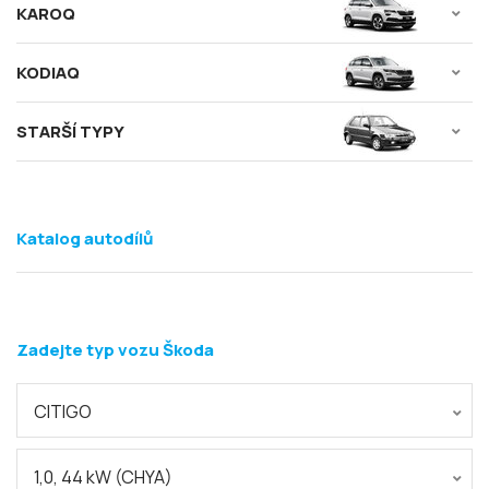
KAROQ
KODIAQ
STARŠÍ TYPY
Katalog autodílů
Zadejte typ vozu Škoda
CITIGO
1,0, 44 kW (CHYA)