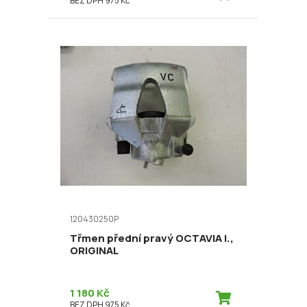
BEZ DPH 975 Kč
120430250P
Třmen přední pravý OCTAVIA I.,
ORIGINAL
1 180 Kč
BEZ DPH 975 Kč