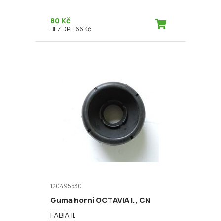
80 Kč
BEZ DPH 66 Kč
120495530
Guma horní OCTAVIA I., CN
FABIA II.