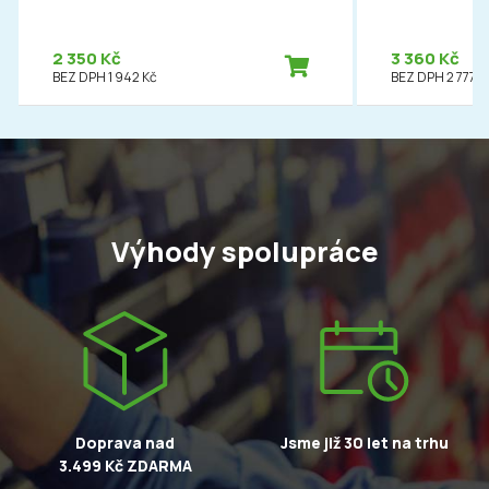
2 350 Kč
3 360 Kč
BEZ DPH 1 942 Kč
BEZ DPH 2 777 K
Výhody spolupráce
Doprava nad
Jsme již 30 let na trhu
3.499 Kč ZDARMA