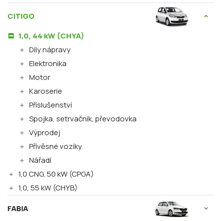
CITIGO
1,0, 44 kW (CHYA)
Díly nápravy
Elektronika
Motor
Karoserie
Příslušenství
Spojka, setrvačník, převodovka
Výprodej
Přívěsné vozíky
Nářadí
1,0 CNG, 50 kW (CPGA)
1,0, 55 kW (CHYB)
FABIA