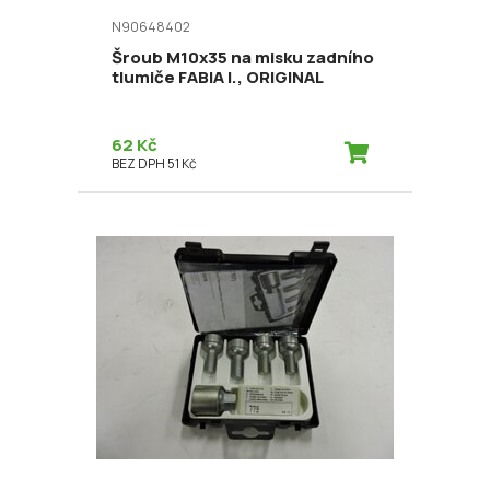
N90648402
Šroub M10x35 na misku zadního
tlumiče FABIA I., ORIGINAL
62 Kč
BEZ DPH 51 Kč