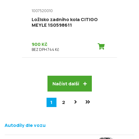
1007520010
Ložisko zadního kola CITIGO
MEYLE 1S0598611
900 Kč
BEZ DPH 744 Kč
Načíst další
1
2
Autodíly dle vozu