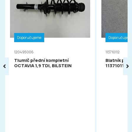
Doporučujeme
Doporučujem
120495006
113710112
Tlumič přední kompletní
Blatník pře
OCTAVIA 1,9 TDI, BILSTEIN
113710112