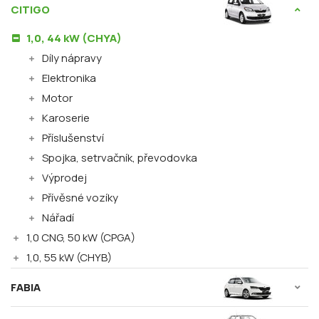
CITIGO
1,0, 44 kW (CHYA)
Díly nápravy
Elektronika
Motor
Karoserie
Příslušenství
Spojka, setrvačník, převodovka
Výprodej
Přívěsné vozíky
Nářadí
1,0 CNG, 50 kW (CPGA)
1,0, 55 kW (CHYB)
FABIA