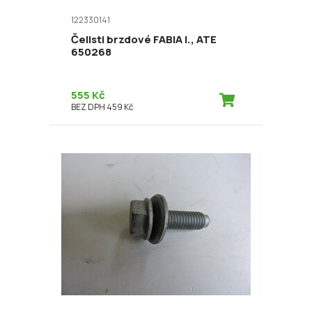
122330141
Čelisti brzdové FABIA I., ATE
650268
555 Kč
BEZ DPH 459 Kč