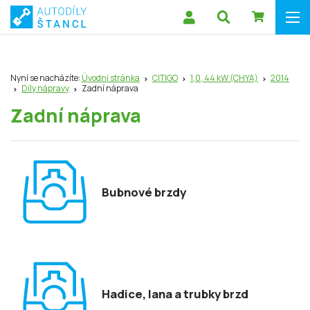
Nyní se nacházíte:
Úvodní stránka
CITIGO
1,0, 44 kW (CHYA)
2014
Díly nápravy
Zadní náprava
Zadní náprava
Bubnové brzdy
Hadice, lana a trubky brzd