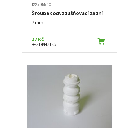
122595540
Šroubek odvzdušňovací zadní
7 mm
37 Kč
BEZ DPH 31 Kč