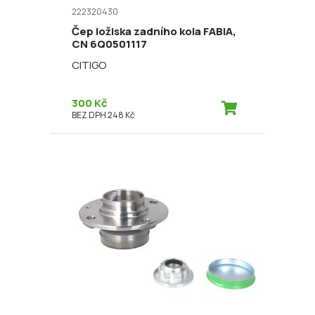
222320430
Čep ložiska zadního kola FABIA,
CN 6Q0501117
CITIGO
300 Kč
BEZ DPH 248 Kč