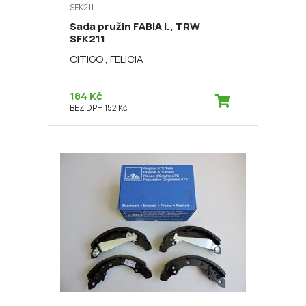
SFK211
Sada pružin FABIA I., TRW
SFK211
CITIGO , FELICIA
184 Kč
BEZ DPH 152 Kč