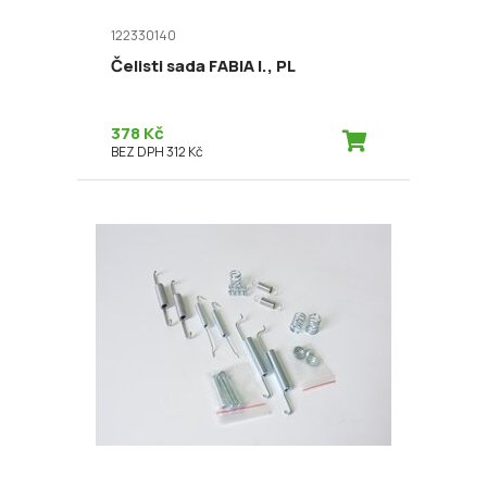
122330140
Čelisti sada FABIA I., PL
378 Kč
BEZ DPH 312 Kč