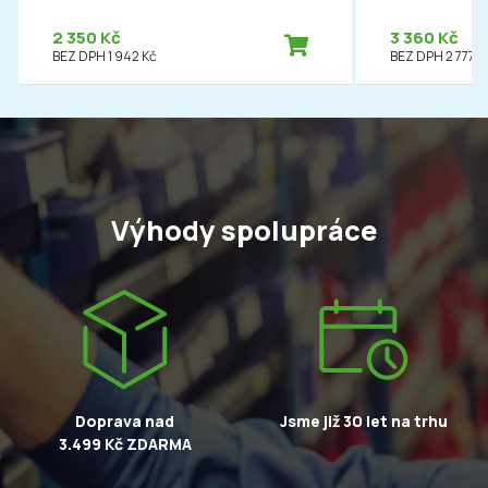
2 350 Kč
3 360 Kč
BEZ DPH 1 942 Kč
BEZ DPH 2 777 K
Výhody spolupráce
Doprava nad
Jsme již 30 let na trhu
3.499 Kč ZDARMA