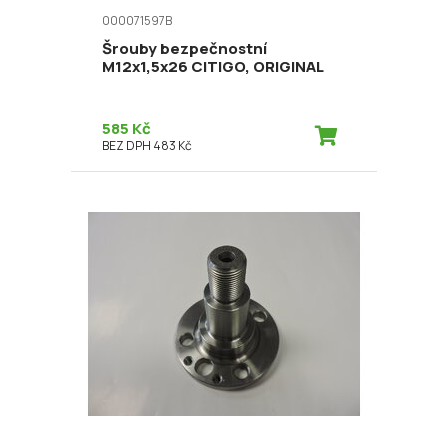
000071597B
Šrouby bezpečnostní
M12x1,5x26 CITIGO, ORIGINAL
585 Kč
BEZ DPH 483 Kč