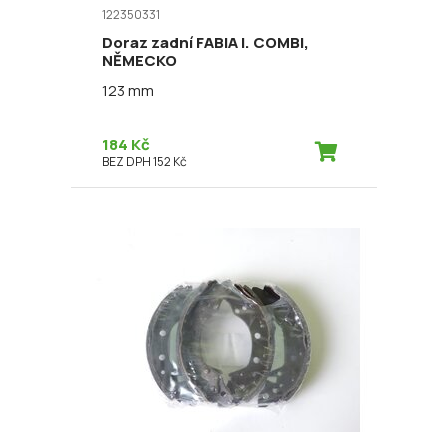
122350331
Doraz zadní FABIA I. COMBI,
NĚMECKO
123 mm
184 Kč
BEZ DPH 152 Kč