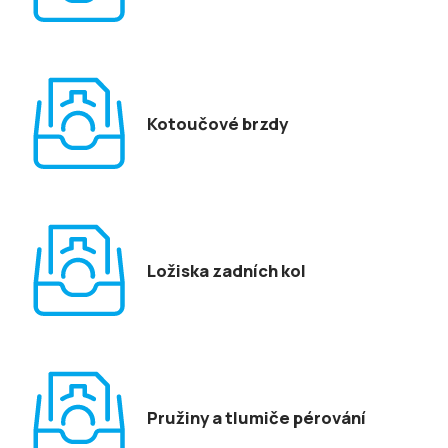
Kotoučové brzdy
Ložiska zadních kol
Pružiny a tlumiče pérování