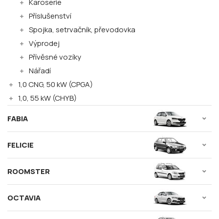
Karoserie
Příslušenství
Spojka, setrvačník, převodovka
Výprodej
Přívěsné vozíky
Nářadí
1,0 CNG, 50 kW (CPGA)
1,0, 55 kW (CHYB)
FABIA
FELICIE
ROOMSTER
OCTAVIA