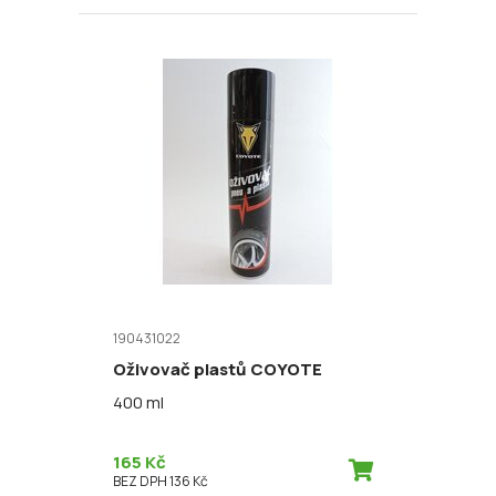
190431022
Oživovač plastů COYOTE
400 ml
165 Kč
BEZ DPH 136 Kč