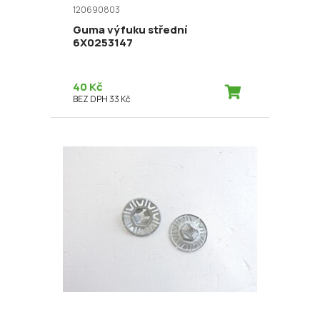
120690803
Guma výfuku střední
6X0253147
40 Kč
BEZ DPH 33 Kč