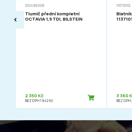
120495006
113710112
Tlumič přední kompletní
Blatník
OCTAVIA 1,9 TDI, BILSTEIN
113710
2 350 Kč
3 360 
BEZ DPH 1 942 Kč
BEZ DPH 2