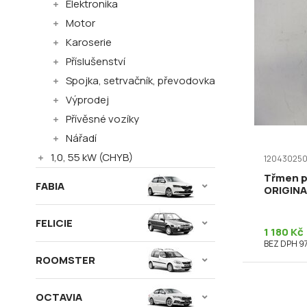
Elektronika
Motor
Karoserie
Příslušenství
Spojka, setrvačník, převodovka
Výprodej
Přívěsné vozíky
Nářadí
1,0, 55 kW (CHYB)
120430250
Třmen př
FABIA
ORIGINA
FELICIE
1 180 Kč
BEZ DPH 97
ROOMSTER
OCTAVIA