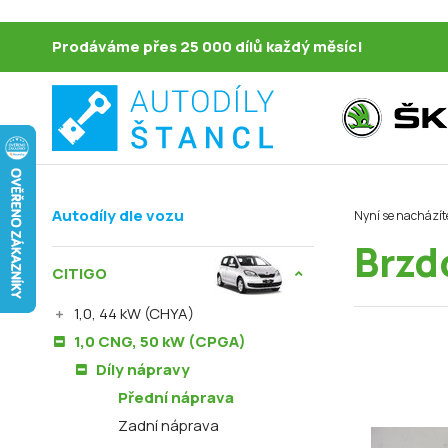
Prodáváme přes 25 000 dílů každý měsíc!
Autodíly dle vozu
Nyní se nacházít
Brzd
CITIGO
1,0, 44 kW (CHYA)
1,0 CNG, 50 kW (CPGA)
Díly nápravy
Přední náprava
Zadní náprava