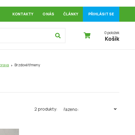
KONTAKTY
O NÁS
ČLÁNKY
PŘIHLÁSIT SE
0 položek
Košík
prava
Brzdové třmeny
2 produkty:
řazeno: