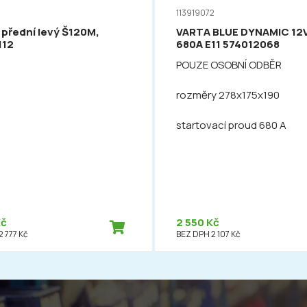
113919072
 přední levý Š120M,
VARTA BLUE DYNAMIC 12
112
680A E11 574012068
POUZE OSOBNÍ ODBĚR
rozměry 278x175x190
startovací proud 680 A
Kč
2 550 Kč
 777 Kč
BEZ DPH 2 107 Kč