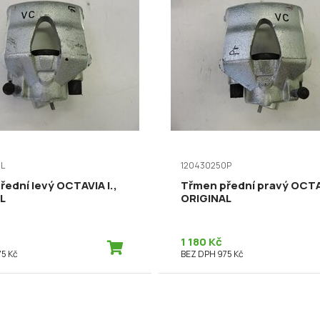
L
120430250P
ední levý OCTAVIA I.,
Třmen přední pravý OCTAV
L
ORIGINAL
1 180 Kč
5 Kč
BEZ DPH 975 Kč