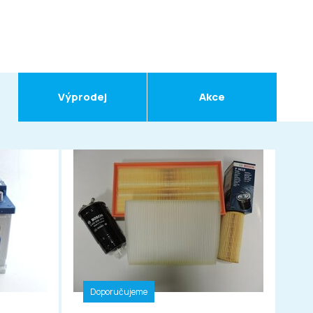
Výprodej
Akce
Doporučujeme
D