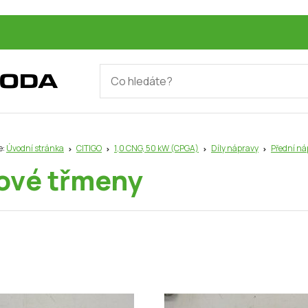
e:
Úvodní stránka
CITIGO
1,0 CNG, 50 kW (CPGA)
Díly nápravy
Přední ná
ové třmeny