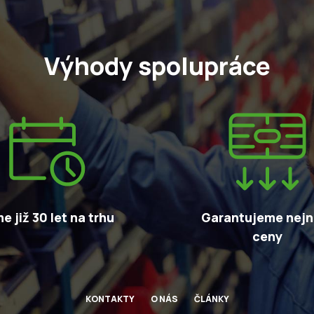
Výhody spolupráce
e již 30 let na trhu
Garantujeme nejni
ceny
KONTAKTY
O NÁS
ČLÁNKY