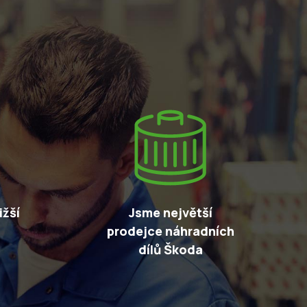
žší
Jsme největší
prodejce náhradních
dílů Škoda