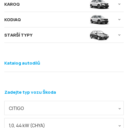
KAROQ
KODIAQ
STARŠÍ TYPY
Katalog autodílů
Zadejte typ vozu Škoda
CITIGO
1,0, 44 kW (CHYA)