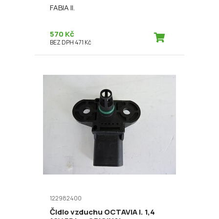
FABIA II.
570 Kč
BEZ DPH 471 Kč
122982400
Čidlo vzduchu OCTAVIA I. 1,4