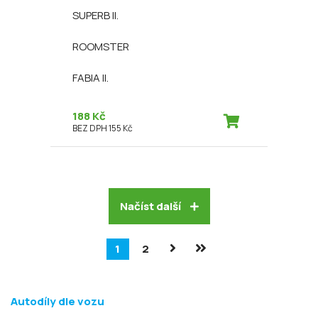
SUPERB II.
ROOMSTER
FABIA II.
188 Kč
BEZ DPH 155 Kč
Načíst další
1
2
Autodíly dle vozu