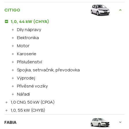
CITIGO
1,0, 44 kW (CHYA)
Díly nápravy
Elektronika
Motor
Karoserie
Příslušenství
Spojka, setrvačník, převodovka
Výprodej
Přívěsné vozíky
Nářadí
1,0 CNG, 50 kW (CPGA)
1,0, 55 kW (CHYB)
FABIA