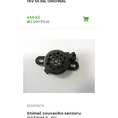
16V 55 kw, ORIGINAL
450 Kč
BEZ DPH 372 Kč
8E0919279
Snímač couvacího senzoru
OCTAVIA II., EU