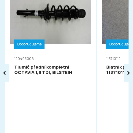
Doporučujeme
Doporučujem
120495006
113710112
Tlumič přední kompletní
Blatník pře
OCTAVIA 1,9 TDI, BILSTEIN
113710112