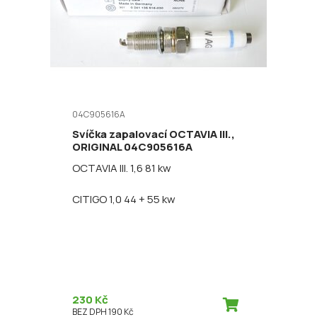
04C905616A
Svíčka zapalovací OCTAVIA III.,
ORIGINAL 04C905616A
OCTAVIA III. 1,6 81 kw
CITIGO 1,0 44 + 55 kw
230 Kč
BEZ DPH 190 Kč