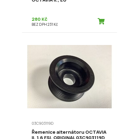
280 Kč
BEZ DPH 231 Kč
03C903119D
Řemenice alternátoru OCTAVIA
II. 1,6 FSI, ORIGINAL 03C903119D