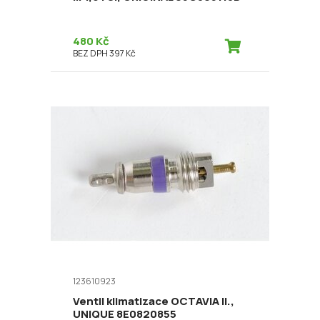
480 Kč
BEZ DPH 397 Kč
123610923
Ventil klimatizace OCTAVIA II.,
UNIQUE 8E0820855