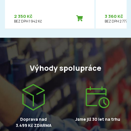
2 350 Kč
3 360 Kč
BEZ DPH 1 942 Kč
BEZ DPH 2 777 K
Výhody spolupráce
Doprava nad
Jsme již 30 let na trhu
3.499 Kč ZDARMA