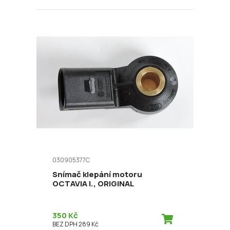
030905377C
Snímač klepání motoru
OCTAVIA I., ORIGINAL
350 Kč
BEZ DPH 289 Kč