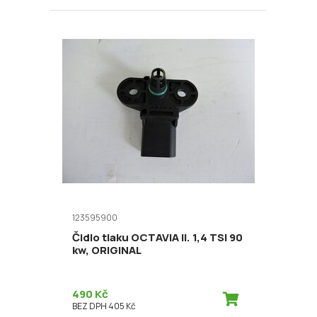
123595900
Čidlo tlaku OCTAVIA II. 1,4 TSI 90
kw, ORIGINAL
490 Kč
BEZ DPH 405 Kč