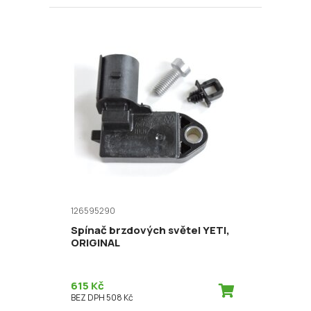
126595290
Spínač brzdových světel YETI,
ORIGINAL
615 Kč
BEZ DPH 508 Kč