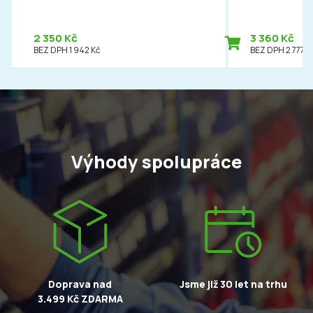
2 350 Kč
3 360 Kč
BEZ DPH 1 942 Kč
BEZ DPH 2 777 K
Výhody spolupráce
Doprava nad
Jsme již 30 let na trhu
3.499 Kč ZDARMA