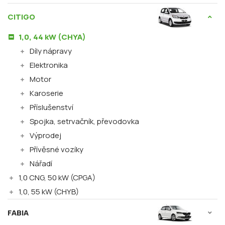
CITIGO
1,0, 44 kW (CHYA)
Díly nápravy
Elektronika
Motor
Karoserie
Příslušenství
Spojka, setrvačník, převodovka
Výprodej
Přívěsné vozíky
Nářadí
1,0 CNG, 50 kW (CPGA)
1,0, 55 kW (CHYB)
FABIA