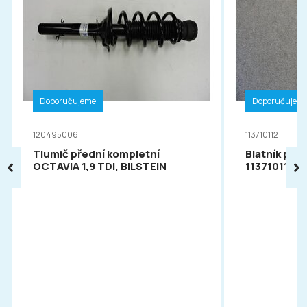
Doporučujeme
Doporučujem
120495006
113710112
Tlumič přední kompletní
Blatník pře
OCTAVIA 1,9 TDI, BILSTEIN
113710112