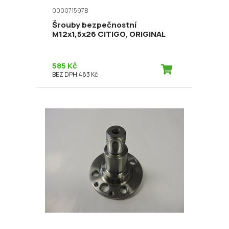
000071597B
Šrouby bezpečnostní
M12x1,5x26 CITIGO, ORIGINAL
585 Kč
BEZ DPH 483 Kč