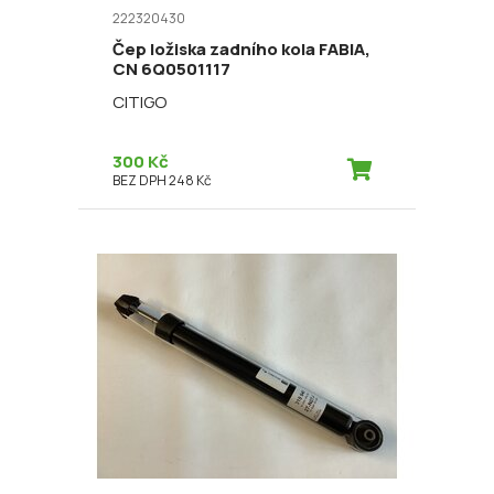
222320430
Čep ložiska zadního kola FABIA,
CN 6Q0501117
CITIGO
300 Kč
BEZ DPH 248 Kč