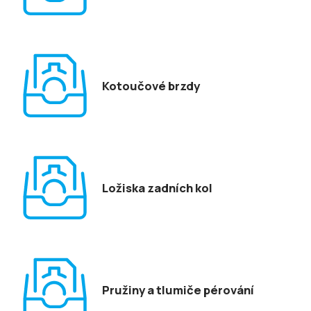
Kotoučové brzdy
Ložiska zadních kol
Pružiny a tlumiče pérování