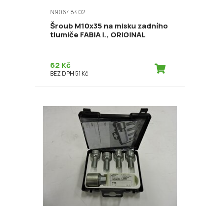
N90648402
Šroub M10x35 na misku zadního
tlumiče FABIA I., ORIGINAL
62 Kč
BEZ DPH 51 Kč