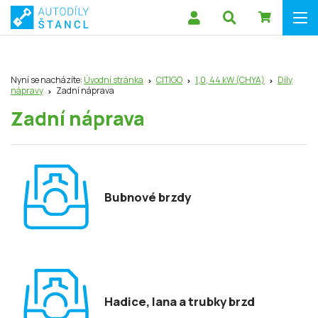
Nyní se nacházíte:
Úvodní stránka
CITIGO
1,0, 44 kW (CHYA)
Díly
nápravy
Zadní náprava
Zadní náprava
Bubnové brzdy
Hadice, lana a trubky brzd