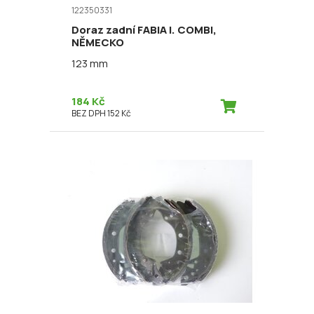
122350331
Doraz zadní FABIA I. COMBI,
NĚMECKO
123 mm
184 Kč
BEZ DPH 152 Kč