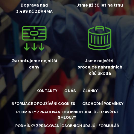
Doprava nad
Jsme již 30 let na trhu
3.499 Kč ZDARMA
Garantujeme nejnižší
Jsme největší
ceny
prodejce náhradních
dílů Škoda
KONTAKTY
O NÁS
ČLÁNKY
INFORMACE O POUŽÍVÁNÍ COOKIES
OBCHODNÍ PODMÍNKY
PODMÍNKY ZPRACOVÁNÍ OSOBNÍCH ÚDAJŮ - UZAVŘENÍ
SMLOUVY
PODMÍNKY ZPRACOVÁNÍ OSOBNÍCH ÚDAJŮ - FORMULÁŘ