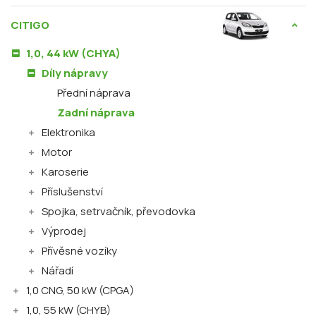
CITIGO
1,0, 44 kW (CHYA)
Díly nápravy
Přední náprava
Zadní náprava
Elektronika
Motor
Karoserie
Příslušenství
Spojka, setrvačník, převodovka
Výprodej
Přívěsné vozíky
Nářadí
1,0 CNG, 50 kW (CPGA)
1,0, 55 kW (CHYB)