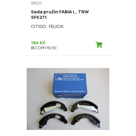
SFK211
Sada pružin FABIA I., TRW
SFK211
CITIGO , FELICIA
184 Kč
BEZ DPH 152 Kč