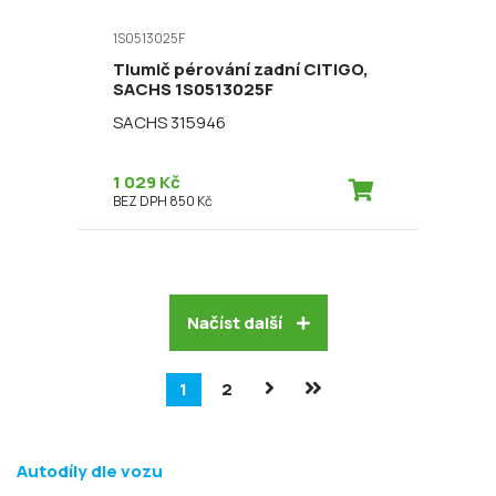
1S0513025F
Tlumič pérování zadní CITIGO,
SACHS 1S0513025F
SACHS 315946
1 029 Kč
BEZ DPH 850 Kč
Načíst další
1
2
Autodíly dle vozu