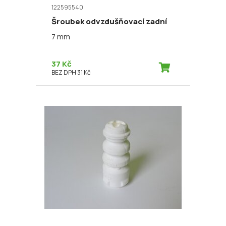
122595540
Šroubek odvzdušňovací zadní
7 mm
37 Kč
BEZ DPH 31 Kč