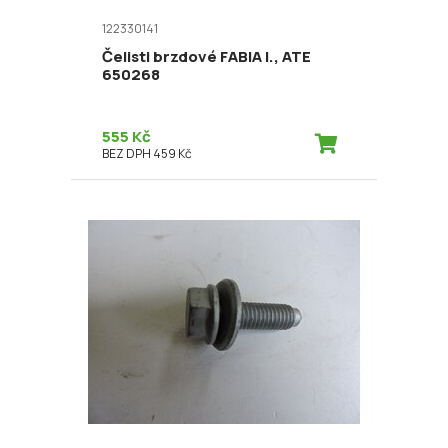
122330141
Čelisti brzdové FABIA I., ATE
650268
555 Kč
BEZ DPH 459 Kč