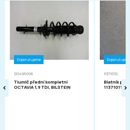
Doporučujeme
Doporučujem
120495006
113710112
Tlumič přední kompletní
Blatník pře
OCTAVIA 1,9 TDI, BILSTEIN
113710112