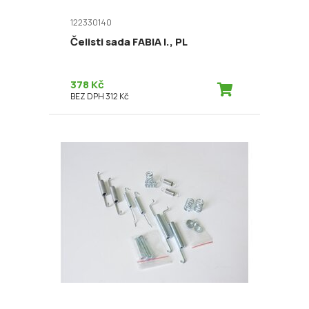
122330140
Čelisti sada FABIA I., PL
378 Kč
BEZ DPH 312 Kč