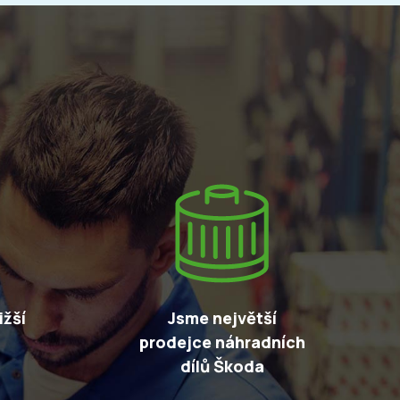
žší
Jsme největší
prodejce náhradních
dílů Škoda