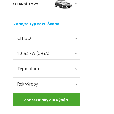
STARŠÍ TYPY
Zadejte typ vozu Škoda
CITIGO
1,0, 44 kW (CHYA)
Typ motoru
Rok výroby
Zobrazit díly dle výběru