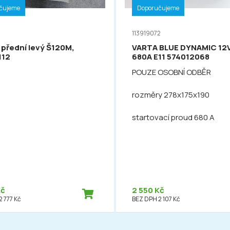
čujeme
Doporučujeme
113919072
 přední levý Š120M,
VARTA BLUE DYNAMIC 12
112
680A E11 574012068
POUZE OSOBNÍ ODBĚR
rozměry 278x175x190
startovací proud 680 A
Kč
2 550 Kč
 777 Kč
BEZ DPH 2 107 Kč