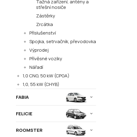
Tažná zařízení, antény a
střešní nosiče
Zástěrky
Zrcátka
Příslušenství
Spojka, setrvačník, převodovka
Výprodej
Přívěsné vozíky
Nářadí
1,0 CNG, 50 kW (CPGA)
1,0, 55 kW (CHYB)
FABIA
FELICIE
ROOMSTER