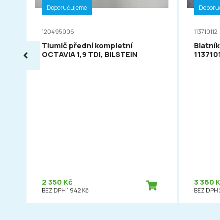
Doporučujeme
Doporu
120495006
113710112
Tlumič přední kompletní
Blatník
OCTAVIA 1,9 TDI, BILSTEIN
113710
2 350 Kč
3 360 
BEZ DPH 1 942 Kč
BEZ DPH 2