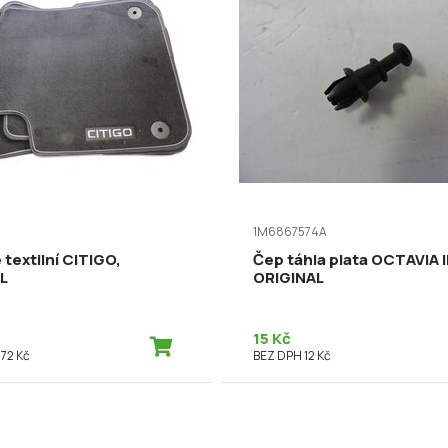
1M6867574A
textilní CITIGO,
Čep táhla plata OCTAVIA III
L
ORIGINAL
15 Kč
372 Kč
BEZ DPH 12 Kč