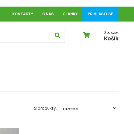
KONTAKTY
O NÁS
ČLÁNKY
PŘIHLÁSIT SE
0 položek
Košík
2 produkty:
řazeno: