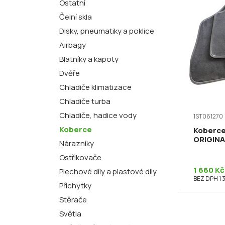
Ostatní
Čelní skla
Disky, pneumatiky a poklice
Airbagy
Blatníky a kapoty
Dvěře
Chladiče klimatizace
Chladiče turba
Chladiče, hadice vody
1ST061270
Koberce
Koberce 
ORIGINA
Nárazníky
Ostřikovače
1 660 Kč
Plechové díly a plastové díly
BEZ DPH 1 
Příchytky
Stěrače
Světla