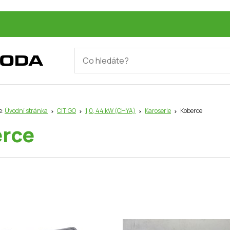
e:
Úvodní stránka
CITIGO
1,0, 44 kW (CHYA)
Karoserie
Koberce
rce