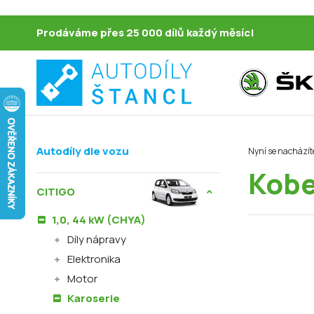
Prodáváme přes 25 000 dílů každý měsíc!
Autodíly dle vozu
Nyní se nacházít
Kobe
CITIGO
1,0, 44 kW (CHYA)
Díly nápravy
Elektronika
Motor
Karoserie