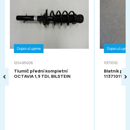
Doporučujeme
Doporučujem
120495006
113710112
Tlumič přední kompletní
Blatník pře
OCTAVIA 1,9 TDI, BILSTEIN
113710112