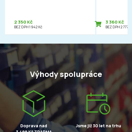
2 350 Kč
3 360 Kč
BEZ DPH 1 942 Kč
BEZ DPH 2 777 K
Výhody spolupráce
Doprava nad
Jsme již 30 let na trhu
3.499 Kč ZDARMA