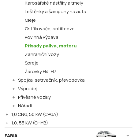
Karosářské nástřiky a tmely
Leštěnky a šampony na auta
Oleje
Ostřikovače, antifreeze
Povinná výbava
Přísady paliva, motoru
Zahraniční vozy
Spreje
Žárovky H4, H7...
Spojka, setrvačník, převodovka
Výprodej
Přívěsné vozíky
Nářadí
1,0 CNG, 50 kW (CPGA)
1,0, 55 kW (CHYB)
FABIA