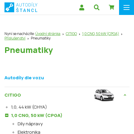
Nyní se nacházíte:
Úvodní stránka
CITIGO
1,0 CNG, 50 kW (CPGA)
Příslušenství
Pneumatiky
Pneumatiky
Autodíly dle vozu
CITIGO
1,0, 44 kW (CHYA)
1,0 CNG, 50 kW (CPGA)
Díly nápravy
Elektronika