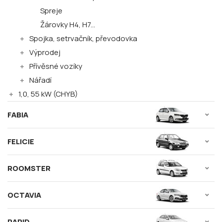
Spreje
Žárovky H4, H7...
Spojka, setrvačník, převodovka
Výprodej
Přívěsné vozíky
Nářadí
1,0, 55 kW (CHYB)
FABIA
FELICIE
ROOMSTER
OCTAVIA
RAPID