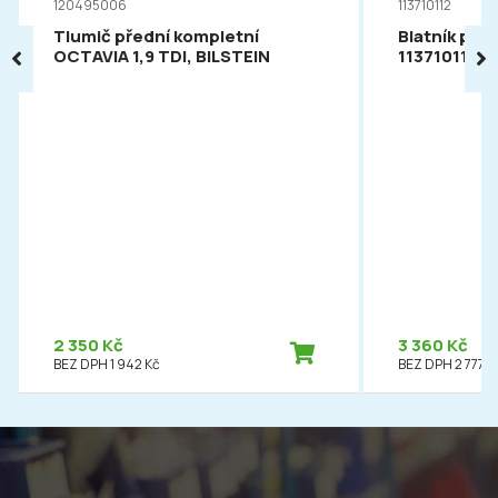
120495006
113710112
Tlumič přední kompletní
Blatník pře
OCTAVIA 1,9 TDI, BILSTEIN
113710112
2 350 Kč
3 360 Kč
BEZ DPH 1 942 Kč
BEZ DPH 2 777 K