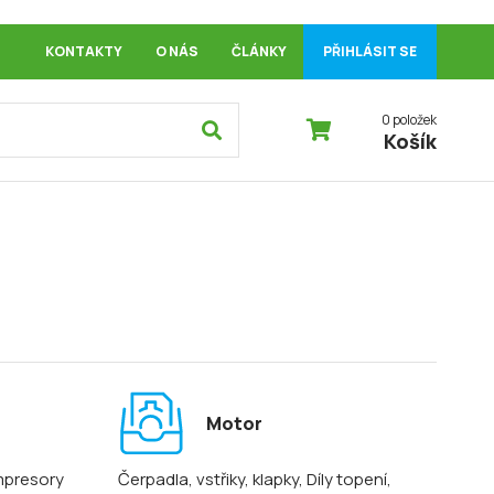
KONTAKTY
O NÁS
ČLÁNKY
PŘIHLÁSIT SE
0 položek
Košík
Motor
mpresory
Čerpadla, vstřiky, klapky
, Díly topení
,