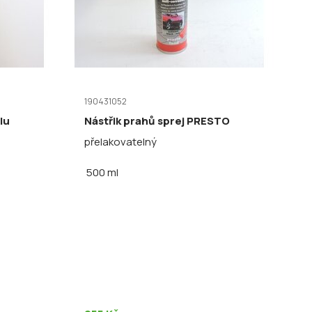
190431052
lu
Nástřik prahů sprej PRESTO
přelakovatelný
500 ml