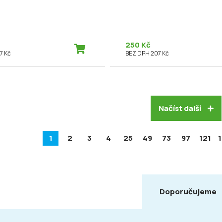
250 Kč
7 Kč
BEZ DPH 207 Kč
Načíst další
1
2
3
4
25
49
73
97
121
Doporučujeme