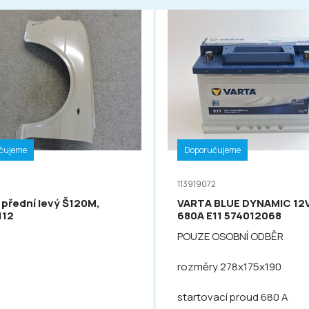
čujeme
Doporučujeme
113919072
 přední levý Š120M,
VARTA BLUE DYNAMIC 12
112
680A E11 574012068
POUZE OSOBNÍ ODBĚR
rozměry 278x175x190
startovací proud 680 A