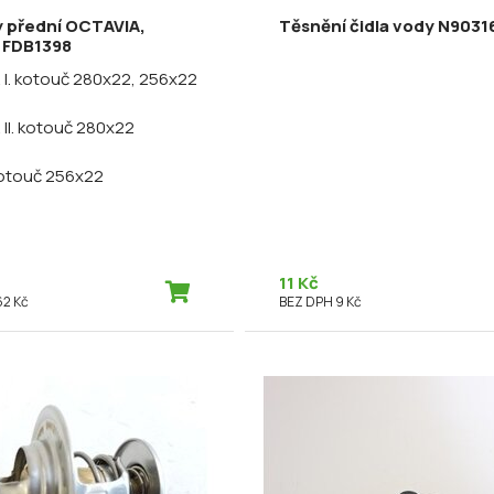
y přední OCTAVIA,
Těsnění čidla vody N903
 FDB1398
I. kotouč 280x22, 256x22
II. kotouč 280x22
 kotouč 256x22
11 Kč
62 Kč
BEZ DPH 9 Kč