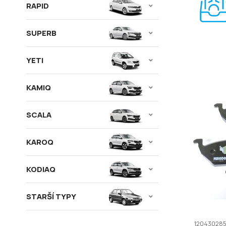
RAPID
SUPERB
YETI
KAMIQ
SCALA
KAROQ
KODIAQ
STARŠÍ TYPY
12043028