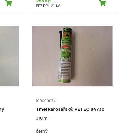
255 Kč
BEZ DPH 211 Kč
100000034
ný
Tmel karosářský, PETEC 94730
310 ml
černý