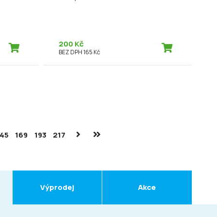
200 Kč
BEZ DPH 165 Kč
145
169
193
217
Výprodej
Akce