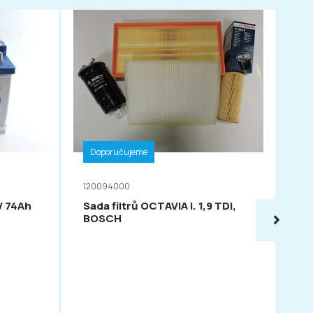
Doporučujeme
D
120094000
11
V 74Ah
Sada filtrů OCTAVIA I. 1,9 TDI,
VA
BOSCH
54
PO
OC
FAB