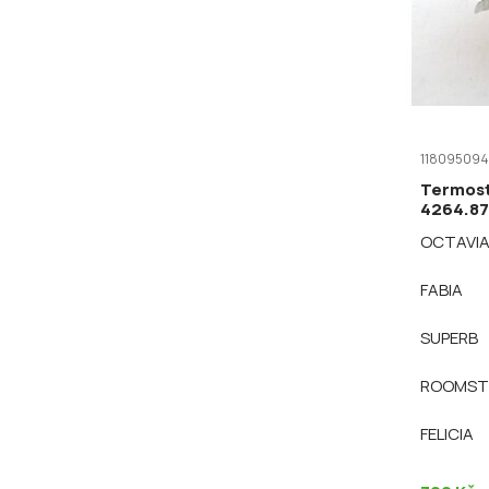
118095094
Termost
4264.8
OCTAVI
FABIA
SUPERB
ROOMST
FELICIA