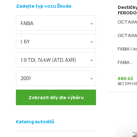
Zadejte typ vozu Škoda
Destičk
FERODO
OCTAVIA 
FABIA
OCTAVIA 
I. 6Y
FABIA I.
1,9 TDI, 74 kW (ATD, AXR)
FABIA...
2001
680 Kč
BEZ DPH 5
Zobrazit díly dle výběru
Katalog autodílů