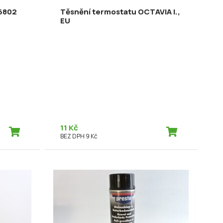
16802
Těsnění termostatu OCTAVIA I.,
EU
11 Kč
BEZ DPH 9 Kč