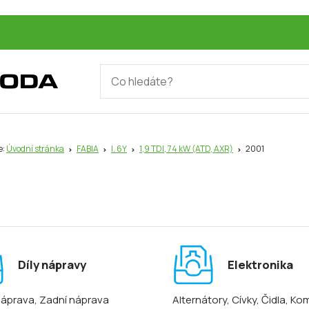
e:
Úvodní stránka
FABIA
I. 6Y
1,9 TDI, 74 kW (ATD, AXR)
2001
1
Díly nápravy
Elektronika
náprava
, Zadní náprava
Alternátory
, Cívky
, Čidla
, Ko