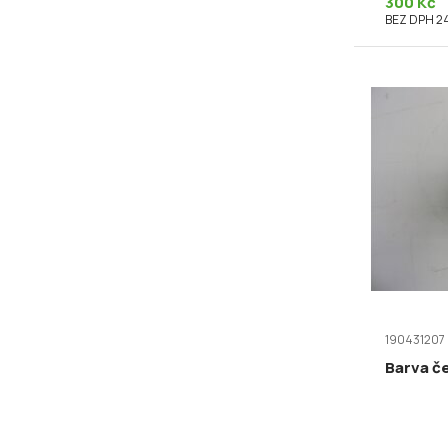
300 Kč
BEZ DPH 2
190431207
Barva č