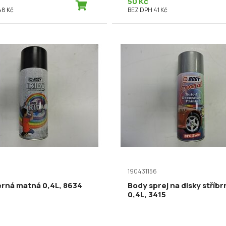
50 Kč
48 Kč
BEZ DPH 41 Kč
190431156
erná matná 0,4L, 8634
Body sprej na disky stříbr
0,4L, 3415