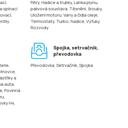
ací,
Filtry
, Hadice a trubky
, Lanka plynu,
 a spínací
palivová soustava
, Těsnění, šrouby
,
lovací
,
Uložení motoru
, Vany a čidla oleje
,
entily
,
Termostaty
, Turbo, hadice
, Výfuky
,
Rozvody
Spojka, setrvačník,
převodovka
terie
,
Převodovka
, Setrvačník
, Spojka
 vlnovce,
ástřiky a
na auta
,
ze
, Povinná
oru
,
ovky H4,