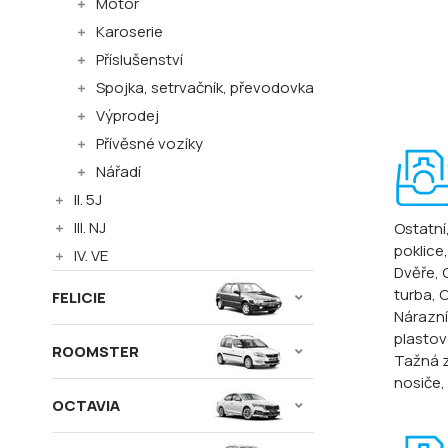
Motor
Karoserie
Příslušenství
Spojka, setrvačník, převodovka
Výprodej
Přívěsné vozíky
Nářadí
II. 5J
III. NJ
Ostatní
poklice
IV. VE
Dvěře
,
turba
, 
FELICIE
Nárazní
plastové
ROOMSTER
Tažná z
nosiče
,
OCTAVIA