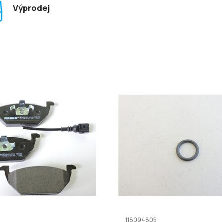
Výprodej
5
118094805