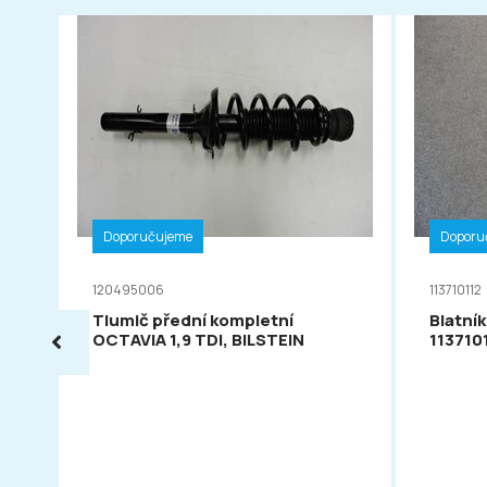
Doporučujeme
Doporu
120495006
113710112
Tlumič přední kompletní
Blatník
OCTAVIA 1,9 TDI, BILSTEIN
113710