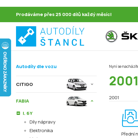
Prodáváme přes 25 000 dílů každý měsíc!
Autodíly dle vozu
Nyní se nacházít
200
CITIGO
2001
FABIA
I. 6Y
Díly nápravy
Elektronika
Přední 