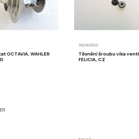
118092800
at OCTAVIA, WAHLER
Těsnění šroubu víka venti
7D
FELICIA, CZ
A
ER