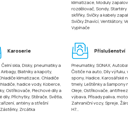
klimatizace
, Moduly zapalov
rozdělovač
, Sondy
, Startéry
skříňky
, Svíčky a kabely zapa
Svíčky žhavící
, Ventilátory
, V
Vypínače
Karoserie
Příslušenství
, Čelní skla
, Disky, pneumatiky a
Pneumatiky
, SONAX
, Autoba
, Airbagy
, Blatníky a kapoty
,
Čističe na auto
, Díly výfuku,
 Chladiče klimatizace
, Chladiče
spony
, Hadice
, Karosářské n
Chladiče, hadice vody
, Koberce
,
tmely
, Leštěnky a šampony 
ky
, Ostřikovače
, Plechové díly a
Oleje
, Ostřikovače, antifree
 díly
, Příchytky
, Stěrače
, Světla
,
výbava
, Přísady paliva, mot
ařízení, antény a střešní
Zahraniční vozy
, Spreje
, Žár
 Zástěrky
, Zrcátka
H7...