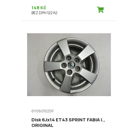
148 Kč
BEZ DPH 122 Kč
6Y0601025P
Disk 6Jx14 ET43 SPRINT FABIA I.,
ORIGINAL