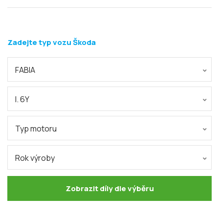
Zadejte typ vozu Škoda
FABIA
I. 6Y
Typ motoru
Rok výroby
Zobrazit díly dle výběru