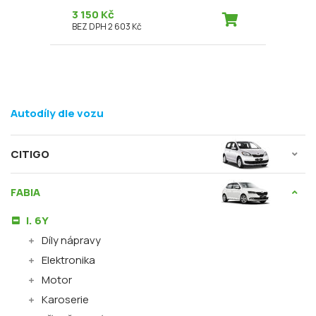
3 150 Kč
BEZ DPH 2 603 Kč
Autodíly dle vozu
CITIGO
FABIA
I. 6Y
Díly nápravy
Elektronika
Motor
Karoserie