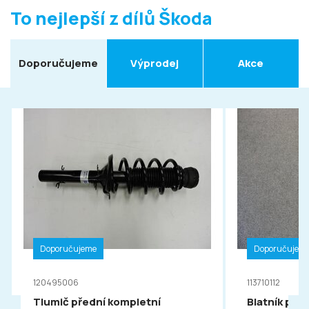
To nejlepší z dílů Škoda
Doporučujeme
Výprodej
Akce
Doporučujeme
Doporučujem
120495006
113710112
Tlumič přední kompletní
Blatník pře