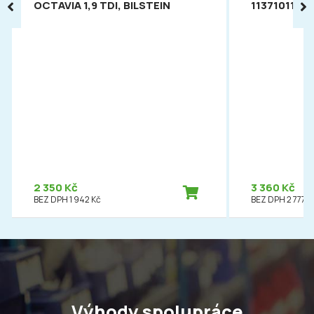
OCTAVIA 1,9 TDI, BILSTEIN
113710112
2 350 Kč
3 360 Kč
BEZ DPH 1 942 Kč
BEZ DPH 2 777 K
Výhody spolupráce