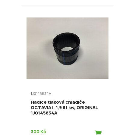
1J0145834A
Hadice tlaková chladiče
OCTAVIA I. 1,9 81 kw, ORIGINAL
1J0145834A
300 Kč