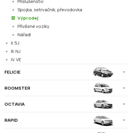
Příslušenství
Spojka, setrvačník, převodovka
Výprodej
Přívěsné vozíky
Nářadí
II. 5J
III. NJ
IV. VE
FELICIE
ROOMSTER
OCTAVIA
RAPID