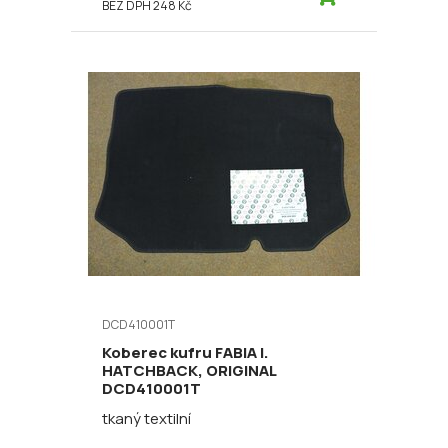
BEZ DPH 248 Kč
DCD410001T
Koberec kufru FABIA I.
HATCHBACK, ORIGINAL
DCD410001T
tkaný textilní