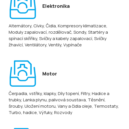
Elektronika
Alternátory
, Cívky
, Čidla
, Kompresory klimatizace
,
Moduly zapalovací, rozdělovač
, Sondy
, Startéry a
spínací skříňky
, Svíčky a kabely zapalovací
, Svíčky
žhavící
, Ventilátory
, Ventily
, Vypínače
Motor
Čerpadla, vstřiky, klapky
, Díly topení
, Filtry
, Hadice a
trubky
, Lanka plynu, palivová soustava
, Těsnění,
šrouby
, Uložení motoru
, Vany a čidla oleje
, Termostaty
,
Turbo, hadice
, Výfuky
, Rozvody