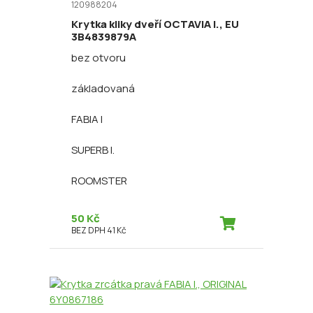
120988204
Krytka kliky dveří OCTAVIA I., EU
3B4839879A
bez otvoru
základovaná
FABIA I
SUPERB I.
ROOMSTER
50 Kč
BEZ DPH 41 Kč