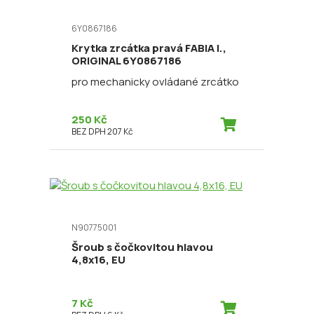
6Y0867186
Krytka zrcátka pravá FABIA I.,
ORIGINAL 6Y0867186
pro mechanicky ovládané zrcátko
250 Kč
BEZ DPH 207 Kč
N90775001
Šroub s čočkovitou hlavou
4,8x16, EU
7 Kč