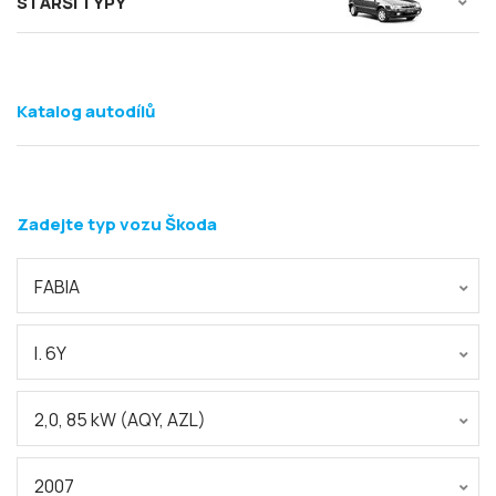
STARŠÍ TYPY
Katalog autodílů
Zadejte typ vozu Škoda
FABIA
I. 6Y
2,0, 85 kW (AQY, AZL)
2007