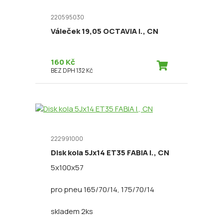
220595030
Váleček 19,05 OCTAVIA I., CN
160 Kč
BEZ DPH 132 Kč
222991000
Disk kola 5Jx14 ET35 FABIA I., CN
5x100x57
pro pneu 165/70/14, 175/70/14
skladem 2ks