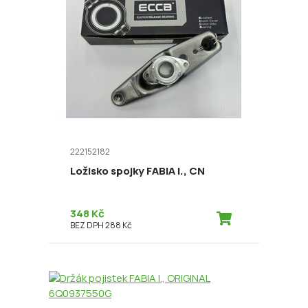
222152182
Ložisko spojky FABIA I., CN
348 Kč
BEZ DPH 288 Kč