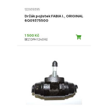
122939395
Držák pojistek FABIA I., ORIGINAL
6Q0937550G
1 500 Kč
BEZ DPH 1 240 Kč