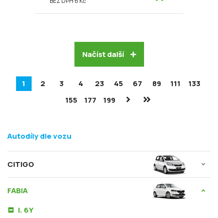
BEZ DPH 6 Kč
Načíst další
1
2
3
4
23
45
67
89
111
133
155
177
199
Autodíly dle vozu
CITIGO
FABIA
I. 6Y