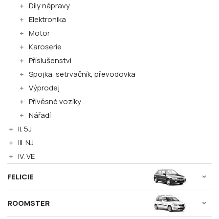
Díly nápravy
Elektronika
Motor
Karoserie
Příslušenství
Spojka, setrvačník, převodovka
Výprodej
Přívěsné vozíky
Nářadí
II. 5J
III. NJ
IV. VE
FELICIE
ROOMSTER