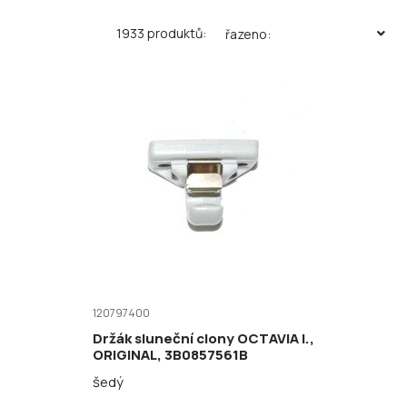
1933 produktů:
řazeno:
120797400
Držák sluneční clony OCTAVIA I.,
ORIGINAL, 3B0857561B
šedý