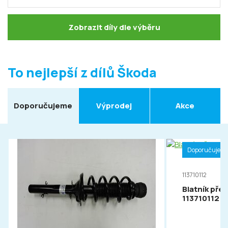
Zobrazit díly dle výběru
To nejlepší z dílů Škoda
Doporučujeme
Výprodej
Akce
Doporučujem
113710112
Blatník pře
113710112