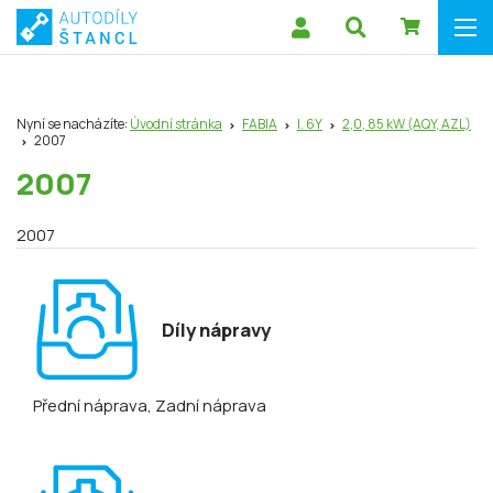
Nyní se nacházíte:
Úvodní stránka
FABIA
I. 6Y
2,0, 85 kW (AQY, AZL)
2007
2007
2007
Díly nápravy
Přední náprava
, Zadní náprava