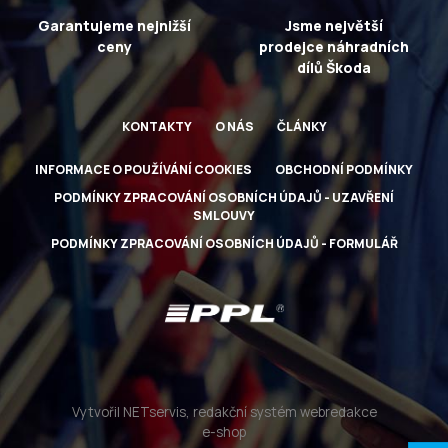
Garantujeme nejnižší
Jsme největší
ceny
prodejce náhradních
dílů Škoda
KONTAKTY
O NÁS
ČLÁNKY
INFORMACE O POUŽÍVÁNÍ COOKIES
OBCHODNÍ PODMÍNKY
PODMÍNKY ZPRACOVÁNÍ OSOBNÍCH ÚDAJŮ - UZAVŘENÍ
SMLOUVY
PODMÍNKY ZPRACOVÁNÍ OSOBNÍCH ÚDAJŮ - FORMULÁŘ
Vytvořil NETservis, redakční systém webredakce
e-shop