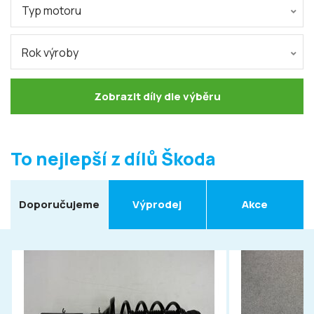
Typ motoru
Rok výroby
Zobrazit díly dle výběru
To nejlepší z dílů Škoda
Doporučujeme
Výprodej
Akce