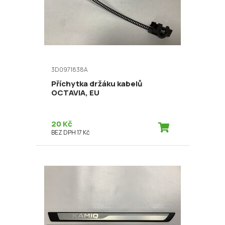
3D0971838A
Příchytka držáku kabelů
OCTAVIA, EU
20 Kč
BEZ DPH 17 Kč