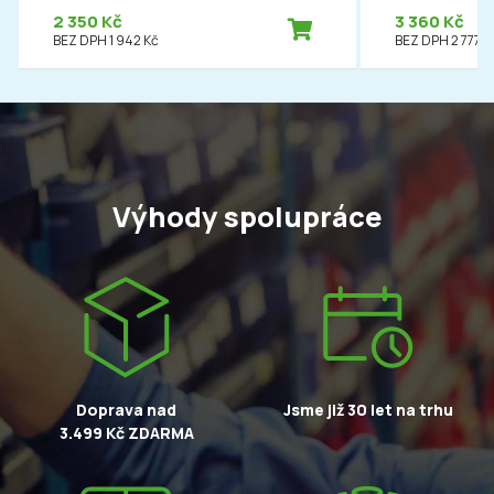
2 350 Kč
3 360 Kč
BEZ DPH 1 942 Kč
BEZ DPH 2 777 K
Výhody spolupráce
Doprava nad
Jsme již 30 let na trhu
3.499 Kč ZDARMA