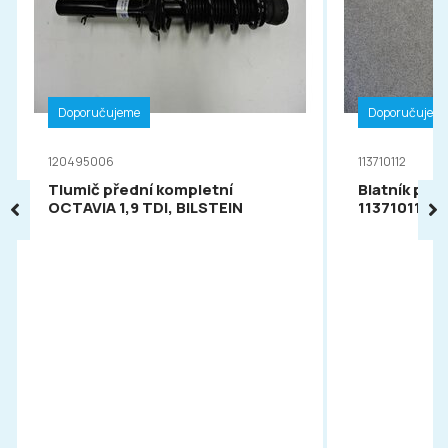
Doporučujeme
Doporučujem
120495006
113710112
Tlumič přední kompletní
Blatník pře
OCTAVIA 1,9 TDI, BILSTEIN
113710112