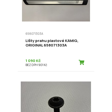
658071303A
Lišty prahu plastové KAMIQ,
ORIGINAL 658071303A
1 090 Kč
BEZ DPH 901 Kč