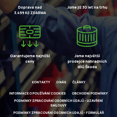
Doprava nad
Jsme již 30 let na trhu
3.499 Kč ZDARMA
Garantujeme nejnižší
Jsme největší
ceny
prodejce náhradních
dílů Škoda
KONTAKTY
O NÁS
ČLÁNKY
INFORMACE O POUŽÍVÁNÍ COOKIES
OBCHODNÍ PODMÍNKY
PODMÍNKY ZPRACOVÁNÍ OSOBNÍCH ÚDAJŮ - UZAVŘENÍ
SMLOUVY
PODMÍNKY ZPRACOVÁNÍ OSOBNÍCH ÚDAJŮ - FORMULÁŘ