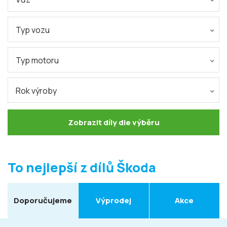
Typ vozu
Typ motoru
Rok výroby
Zobrazit díly dle výběru
To nejlepší z dílů Škoda
Doporučujeme
Výprodej
Akce