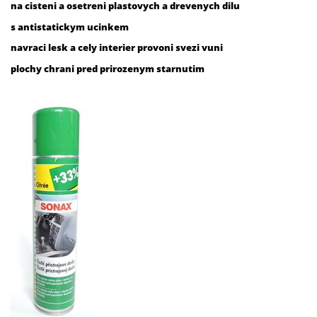
na cisteni a osetreni plastovych a drevenych dilu
s antistatickym ucinkem
navraci lesk a cely interier provoni svezi vuni
plochy chrani pred prirozenym starnutim