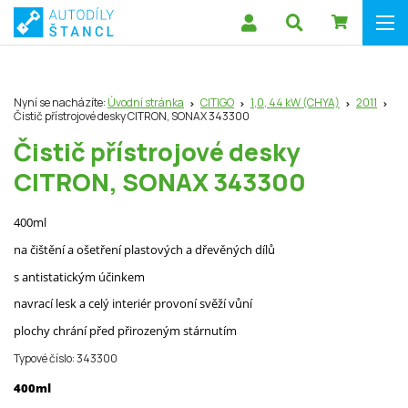
Nyní se nacházíte:
Úvodní stránka
CITIGO
1,0, 44 kW (CHYA)
2011
Čistič přístrojové desky CITRON, SONAX 343300
Čistič přístrojové desky
CITRON, SONAX 343300
400ml
na čištění a ošetření plastových a dřevěných dílů
s antistatickým účinkem
navrací lesk a celý interiér provoní svěží vůní
plochy chrání před přirozeným stárnutím
Typové číslo: 343300
400ml