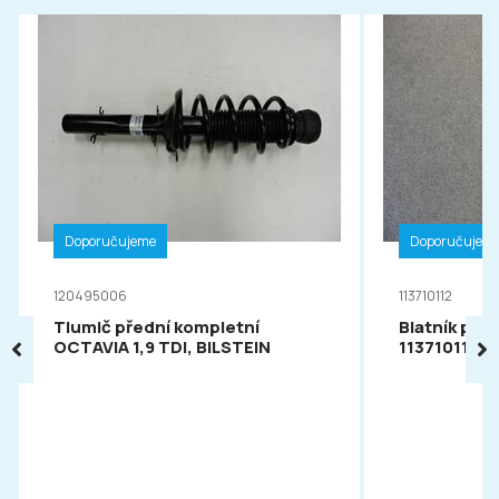
Doporučujeme
Doporučujem
120495006
113710112
Tlumič přední kompletní
Blatník pře
OCTAVIA 1,9 TDI, BILSTEIN
113710112