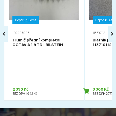
Doporučujeme
Doporučujem
120495006
113710112
Tlumič přední kompletní
Blatník pře
OCTAVIA 1,9 TDI, BILSTEIN
113710112
2 350 Kč
3 360 Kč
BEZ DPH 1 942 Kč
BEZ DPH 2 777 K