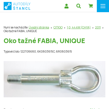
Nyní se nacházíte:
Úvodní stránka
CITIGO
1,0, 44 kW (CHYA)
2011
Oko tažné FABIA, UNIQUE
Oko tažné FABIA, UNIQUE
Typové číslo: 122708680, 6K0803615C, 6R0803615