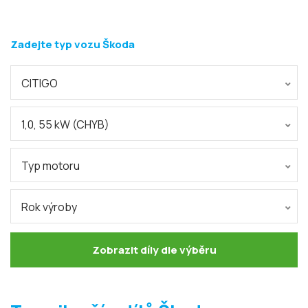
Zadejte typ vozu Škoda
CITIGO
1,0, 55 kW (CHYB)
Typ motoru
Rok výroby
Zobrazit díly dle výběru