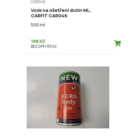
CAR046
Vosk na ošetření dutin ML,
CARFIT CAR046
500 ml
188 Kč
BEZ DPH 155 Kč