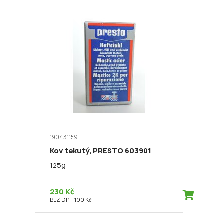
190431159
Kov tekutý, PRESTO 603901
125g
230 Kč
BEZ DPH 190 Kč