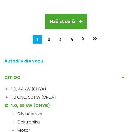
Načíst další
1
2
3
4
Autodíly dle vozu
CITIGO
1,0, 44 kW (CHYA)
1,0 CNG, 50 kW (CPGA)
1,0, 55 kW (CHYB)
Díly nápravy
Elektronika
Motor