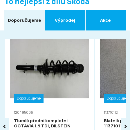
To nejlepší z dílů Škoda
Doporučujeme
Výprodej
Akce
Doporučujeme
Doporučujem
120495006
113710112
Tlumič přední kompletní
Blatník pře
OCTAVIA 1,9 TDI, BILSTEIN
113710112