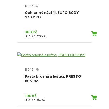
190431113
Ochranný nástřik EURO BODY
230 2 KG
360 Kč
BEZ DPH 298 Kč
190431158
Pasta brusná a leštící, PRESTO
603192
100 Kč
BEZ DPH 83 Kč