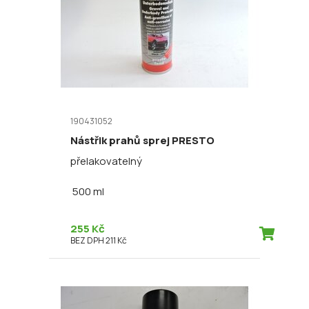
190431052
Nástřik prahů sprej PRESTO
přelakovatelný
500 ml
255 Kč
BEZ DPH 211 Kč