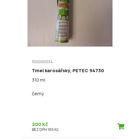
100000034
Tmel karosářský, PETEC 94730
310 ml
černý
200 Kč
BEZ DPH 165 Kč