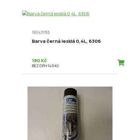
190431155
Barva černá lesklá 0,4L, 6306
180 Kč
BEZ DPH 149 Kč