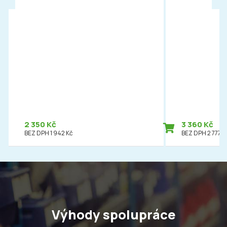
2 350 Kč
3 360 Kč
BEZ DPH 1 942 Kč
BEZ DPH 2 777 K
Výhody spolupráce