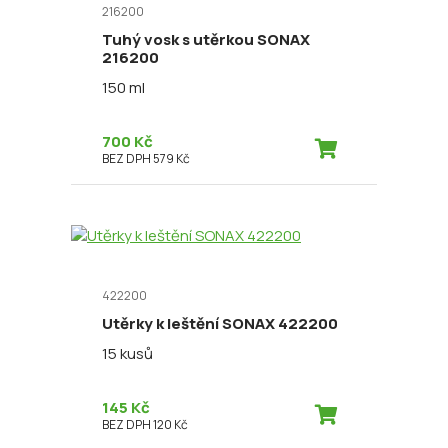
216200
Tuhý vosk s utěrkou SONAX
216200
150 ml
700 Kč
BEZ DPH 579 Kč
422200
Utěrky k leštění SONAX 422200
15 kusů
145 Kč
BEZ DPH 120 Kč