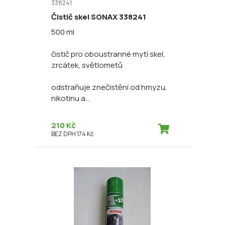
338241
Čistič skel SONAX 338241
500 ml
čistič pro oboustranné mytí skel,
zrcátek, světlometů
odstraňuje znečistění od hmyzu,
nikotinu a...
210 Kč
BEZ DPH 174 Kč