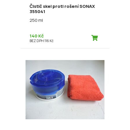
Čistič skel proti rošení SONAX
355041
250 ml
140 Kč
BEZ DPH 116 Kč