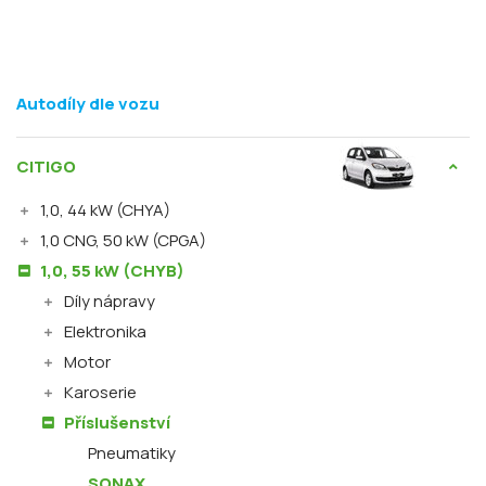
Autodíly dle vozu
CITIGO
1,0, 44 kW (CHYA)
1,0 CNG, 50 kW (CPGA)
1,0, 55 kW (CHYB)
Díly nápravy
Elektronika
Motor
Karoserie
Příslušenství
Pneumatiky
SONAX