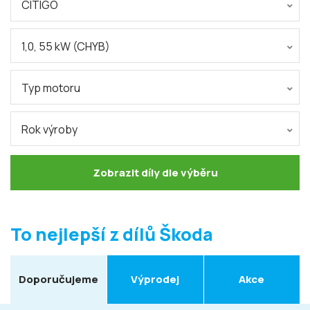
CITIGO
1,0, 55 kW (CHYB)
Typ motoru
Rok výroby
Zobrazit díly dle výběru
To nejlepší z dílů Škoda
Doporučujeme
Výprodej
Akce