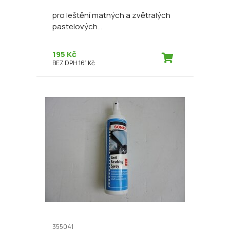
pro leštění matných a zvětralých
pastelových...
195 Kč
BEZ DPH 161 Kč
355041