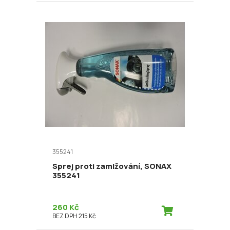
355241
Sprej proti zamlžování, SONAX
355241
260 Kč
BEZ DPH 215 Kč