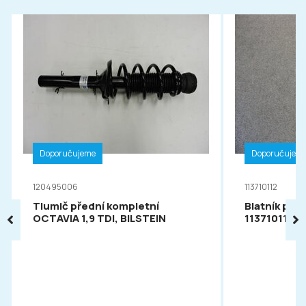
Doporučujeme
Doporučujem
120495006
113710112
Tlumič přední kompletní
Blatník pře
OCTAVIA 1,9 TDI, BILSTEIN
113710112