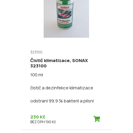
323100
Čistič klimatizace, SONAX
323100
100 ml
čistič a dezinfekce klimatizace
odstraní 99,9 % bakterií a plísní
230 Kč
BEZ DPH 190 Kč