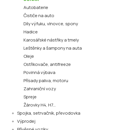
Autobaterie
Čističe na auto
Díly výfuku, vlnovce, spony
Hadice
Karosářské nástřiky a tmely
Leštěnky a šampony na auta
Oleje
Ostřikovače, antifreeze
Povinná výbava
Přísady paliva, motoru
Zahraniční vozy
Spreje
Žárovky H4, H7...
Spojka, setrvačník, převodovka
Výprodej
Přívěsné vozíky