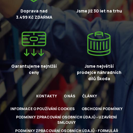
Doprava nad
Jsme již 30 let na trhu
3.499 Kč ZDARMA
Garantujeme nejnižší
Jsme největší
ceny
prodejce náhradních
dílů Škoda
KONTAKTY
O NÁS
ČLÁNKY
INFORMACE O POUŽÍVÁNÍ COOKIES
OBCHODNÍ PODMÍNKY
PODMÍNKY ZPRACOVÁNÍ OSOBNÍCH ÚDAJŮ - UZAVŘENÍ
SMLOUVY
PODMÍNKY ZPRACOVÁNÍ OSOBNÍCH ÚDAJŮ - FORMULÁŘ