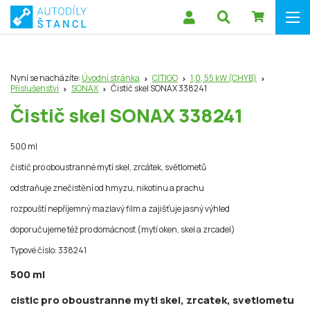
Nyní se nacházíte:
Úvodní stránka
CITIGO
1,0, 55 kW (CHYB)
Příslušenství
SONAX
Čistič skel SONAX 338241
Čistič skel SONAX 338241
500 ml
čistič pro oboustranné mytí skel, zrcátek, světlometů
odstraňuje znečistění od hmyzu, nikotinu a prachu
rozpouští nepříjemný mazlavý film a zajišťuje jasný výhled
doporučujeme též pro domácnost (mytí oken, skel a zrcadel)
Typové číslo: 338241
500 ml
cistic pro oboustranne myti skel, zrcatek, svetlometu