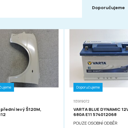
Doporučujeme
čujeme
Doporučujeme
113919072
 přední levý Š120M,
VARTA BLUE DYNAMIC 12
112
680A E11 574012068
POUZE OSOBNÍ ODBĚR