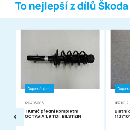
To nejlepší z dílů Škoda
Doporučujeme
Doporu
120495006
113710112
Tlumič přední kompletní
Blatník
OCTAVIA 1,9 TDI, BILSTEIN
113710