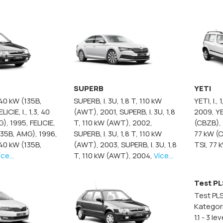
SUPERB
YETI
3, 40 kW (135B,
SUPERB, I. 3U, 1,8 T, 110 kW
YETI, I.,
ELICIE, I., 1,3, 40
(AWT), 2001,
SUPERB, I. 3U, 1,8
2009,
YE
G), 1995,
FELICIE,
T, 110 kW (AWT), 2002,
(CBZB),
 (135B, AMG), 1996,
SUPERB, I. 3U, 1,8 T, 110 kW
77 kW (C
3, 40 kW (135B,
(AWT), 2003,
SUPERB, I. 3U, 1,8
TSI, 77 
íce...
T, 110 kW (AWT), 2004,
Více...
Test PL
Test PLS
Kategori
1.1 - 3 le