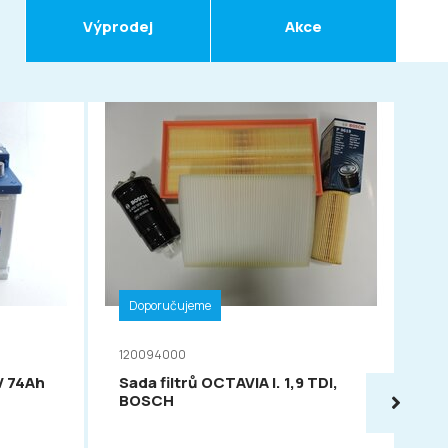
Výprodej
Akce
Doporučujeme
D
120094000
11
V 74Ah
Sada filtrů OCTAVIA I. 1,9 TDI,
VA
BOSCH
54
PO