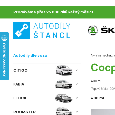
Prodáváme přes 25 000 dílů každý měsíc!
Autodíly dle vozu
Nyní se nacházít
Cocp
CITIGO
400 ml
FABIA
Typové číslo: 190
FELICIE
400 ml
ROOMSTER