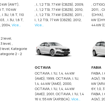
 110 kW (AWT),
, I., 1,2 TSI, 77 kW (CBZB), 2009,
, CITIGO
1,8 T, 110 kW
, I., 1,2 TSI, 77 kW (CBZB), 2010,
2011,
, C
,
, I. 3U, 1,8 T, 110
, I., 1,2 TSI, 77 kW (CBZB), 2011,
,
(CHYA),
003,
, I. 3U, 1,8 T,
I., 1,2 TSI, 77 kW (CBZB), 2012,
kW (CHY
, 2004,
Více...
Více...
44 kW (
 2 level,
 3 level,
,
2 level, Kategorie
Kategorie 2 - 2
OCTAVIA
FABIA
OCTAVIA, I. 1U, 1,4, 44 kW
FABIA, I.
(AMD), 1999,
OCTAVIA, I. 1U,
AQV), 1
1,4, 44 kW (AMD), 2000,
kW (ARV
OCTAVIA, I. 1U, 1,4, 44 kW
6Y, 1,0,
(AMD), 2001,
OCTAVIA, I. 1U, 1,4
FABIA, I.
16 V, 55 kW (AXP,BCA),
Více...
AQV), 2