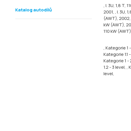
, I. 3U, 1,8 T,
Katalog autodílů
2001,
, I. 3U, 
(AWT), 2002
kW (AWT), 2
110 kW (AWT)
, Kategorie 1 -
Kategorie 1.1 -
Kategorie 1 - 
1.2 - 3 level,
, 
level,