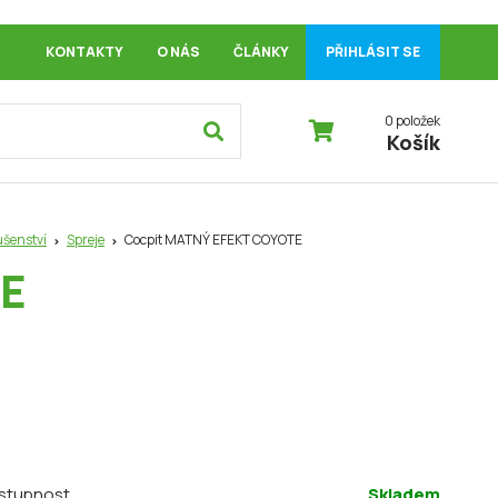
KONTAKTY
O NÁS
ČLÁNKY
PŘIHLÁSIT SE
0 položek
Košík
ušenství
Spreje
Cocpit MATNÝ EFEKT COYOTE
TE
stupnost
Skladem