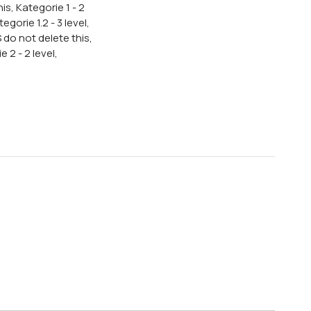
is, Kategorie 1 - 2
tegorie 1.2 - 3 level,
 do not delete this,
 2 - 2 level,