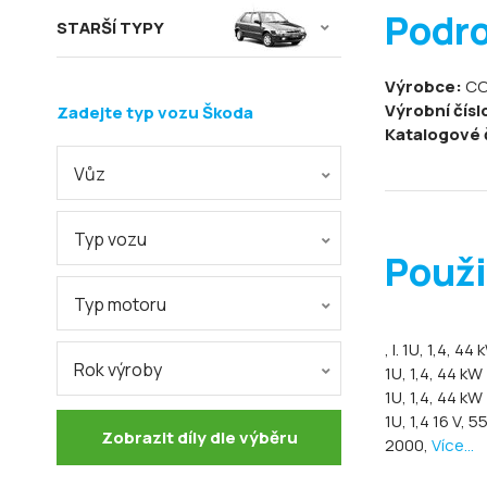
Podr
STARŠÍ TYPY
Výrobce:
CO
Výrobní čísl
Zadejte typ vozu Škoda
Katalogové 
Vůz
Typ vozu
Použi
Typ motoru
, I. 1U, 1,4, 4
Rok výroby
1U, 1,4, 44 k
1U, 1,4, 44 k
1U, 1,4 16 V, 
Zobrazit díly dle výběru
2000,
Více...