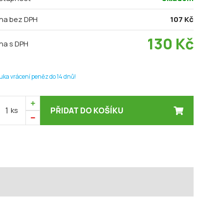
na bez DPH
107 Kč
130
Kč
na s DPH
uka vrácení peněz do 14 dnů!
ks
PŘIDAT DO KOŠÍKU