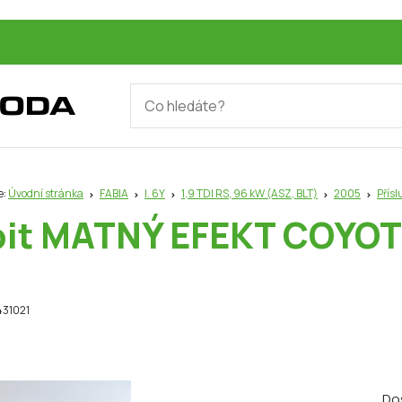
e:
Úvodní stránka
FABIA
I. 6Y
1,9 TDI RS, 96 kW (ASZ, BLT)
2005
Přísl
it MATNÝ EFEKT COYO
431021
Do