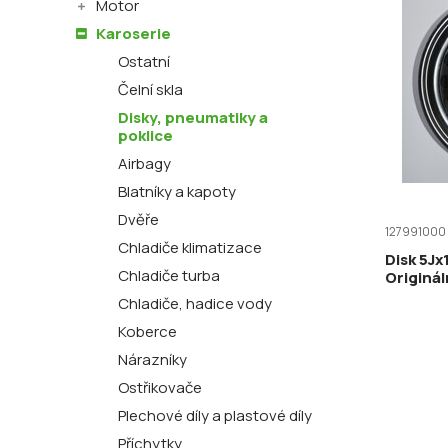
Motor
Karoserie
Ostatní
Čelní skla
Disky, pneumatiky a
poklice
Airbagy
Blatníky a kapoty
Dvěře
127991000
Chladiče klimatizace
Disk 5Jx
Chladiče turba
Originál
Chladiče, hadice vody
Koberce
Nárazníky
Ostřikovače
Plechové díly a plastové díly
Příchytky