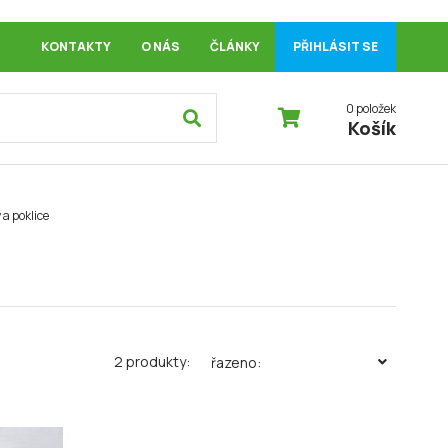
KONTAKTY
O NÁS
ČLÁNKY
PŘIHLÁSIT SE
0 položek
Košík
a poklice
2 produkty:
řazeno: