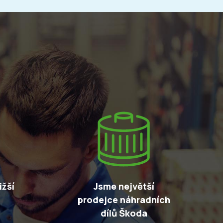
žší
Jsme největší
prodejce náhradních
dílů Škoda