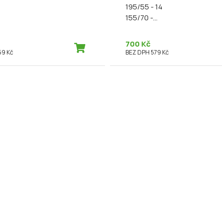
195/55 - 14
155/70 -...
700 Kč
59 Kč
BEZ DPH 579 Kč