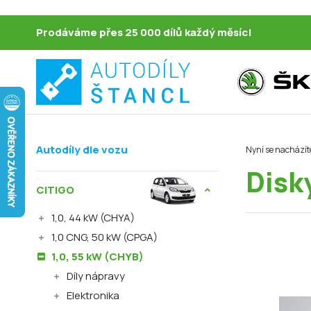
Prodáváme přes 25 000 dílů každý měsíc!
Autodíly dle vozu
Nyní se nacházít
Disk
CITIGO
1,0, 44 kW (CHYA)
1,0 CNG, 50 kW (CPGA)
1,0, 55 kW (CHYB)
Díly nápravy
Elektronika