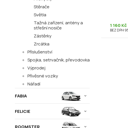
Stěrače
Světla
Tažná zařízení, antény a
1 160 Kč
střešní nosiče
BEZ DPH 9
Zástěrky
Zrcátka
Příslušenství
Spojka, setrvačník, převodovka
Výprodej
Přívěsné vozíky
Nářadí
FABIA
FELICIE
ROOMSTER