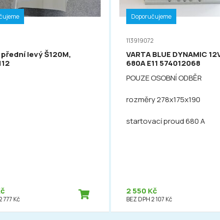
čujeme
Doporučujeme
113919072
 přední levý Š120M,
VARTA BLUE DYNAMIC 12
112
680A E11 574012068
POUZE OSOBNÍ ODBĚR
rozměry 278x175x190
startovací proud 680 A
Kč
2 550 Kč
 777 Kč
BEZ DPH 2 107 Kč