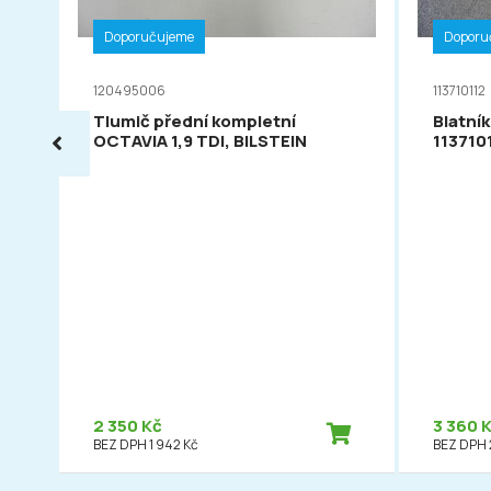
Doporučujeme
Doporu
120495006
113710112
Tlumič přední kompletní
Blatník
OCTAVIA 1,9 TDI, BILSTEIN
113710
2 350 Kč
3 360 
BEZ DPH 1 942 Kč
BEZ DPH 2