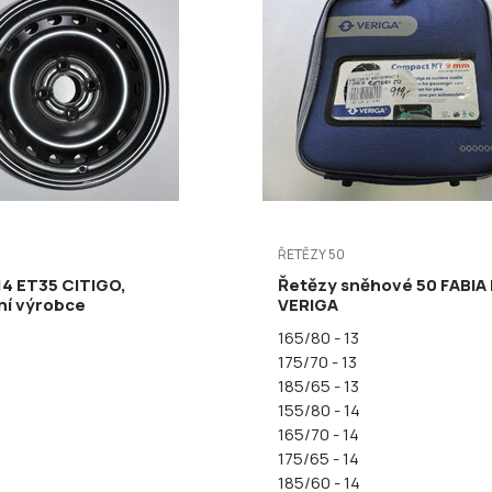
ŘETĚZY 50
14 ET35 CITIGO,
Řetězy sněhové 50 FABIA I
ní výrobce
VERIGA
165/80 - 13
175/70 - 13
185/65 - 13
155/80 - 14
165/70 - 14
175/65 - 14
185/60 - 14