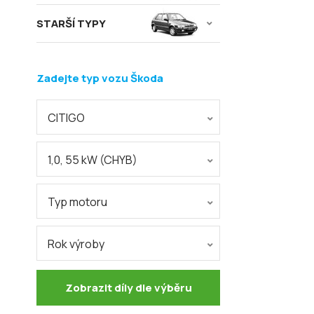
STARŠÍ TYPY
Zadejte typ vozu Škoda
CITIGO
1,0, 55 kW (CHYB)
Typ motoru
Rok výroby
Zobrazit díly dle výběru