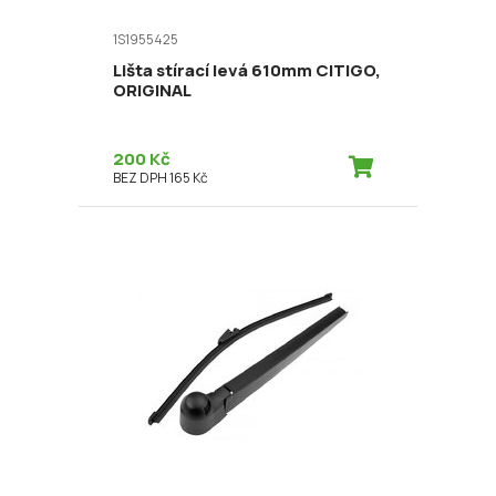
1S1955425
Lišta stírací levá 610mm CITIGO,
ORIGINAL
200 Kč
BEZ DPH 165 Kč