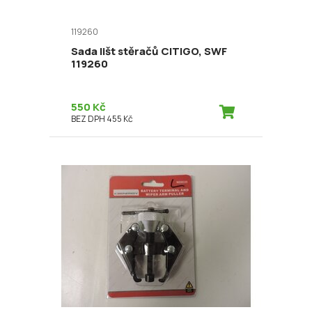
119260
Sada lišt stěračů CITIGO, SWF
119260
550 Kč
BEZ DPH 455 Kč