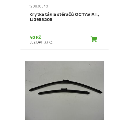
120930540
Krytka táhla stěračů OCTAVIA I.,
1J0955205
40 Kč
BEZ DPH 33 Kč