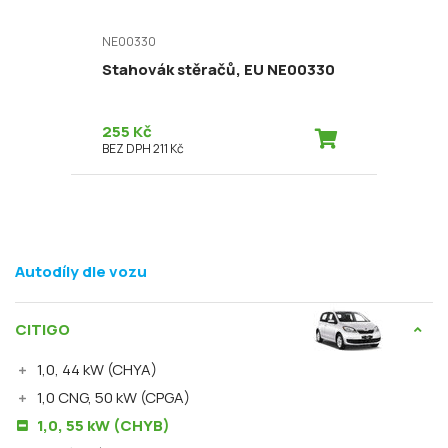
NE00330
Stahovák stěračů, EU NE00330
255 Kč
BEZ DPH 211 Kč
Autodíly dle vozu
CITIGO
1,0, 44 kW (CHYA)
1,0 CNG, 50 kW (CPGA)
1,0, 55 kW (CHYB)