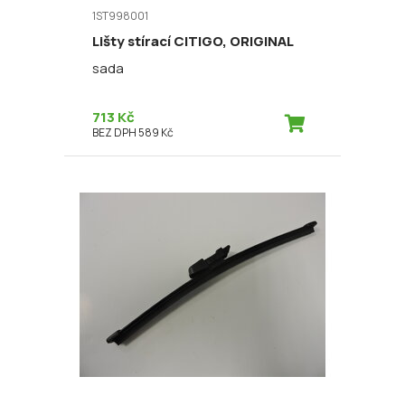
1ST998001
Lišty stírací CITIGO, ORIGINAL
sada
713 Kč
BEZ DPH 589 Kč