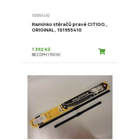
1S1955410
Ramínko stěračů pravé CITIGO.,
ORIGINAL , 1S1955410
1 392 Kč
BEZ DPH 1 150 Kč