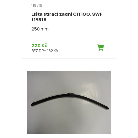
119516
Lišta stírací zadní CITIGO, SWF
119516
250 mm
220 Kč
BEZ DPH 182 Kč