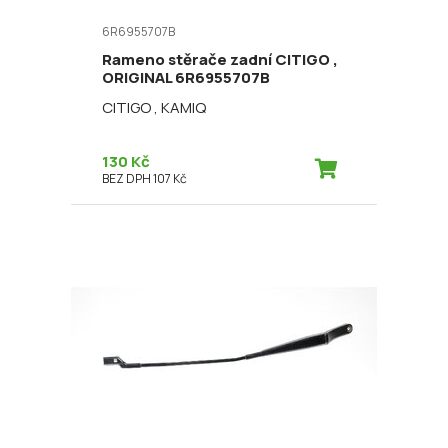
6R6955707B
Rameno stěrače zadní CITIGO ,
ORIGINAL 6R6955707B
CITIGO , KAMIQ
130 Kč
BEZ DPH 107 Kč