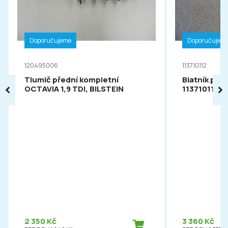
Doporučujeme
Doporučujem
120495006
113710112
Tlumič přední kompletní
Blatník pře
OCTAVIA 1,9 TDI, BILSTEIN
113710112
2 350 Kč
3 360 Kč