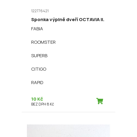
122776421
Sponka výplně dveří OCTAVIA II.
FABIA
ROOMSTER
SUPERB
CITIGO
RAPID
10 Kč
BEZ DPH 8 Kč