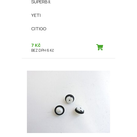
SUPERB II.
YETI
CITIGO
7 Kč
BEZ DPH 6 Kč