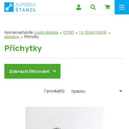
Nyní se nacházíte:
Úvodní stránka
CITIGO
1,0, 55 kW (CHYB)
Karoserie
Příchytky
Příchytky
Zobrazit filtrování
7 produktů:
řazeno: