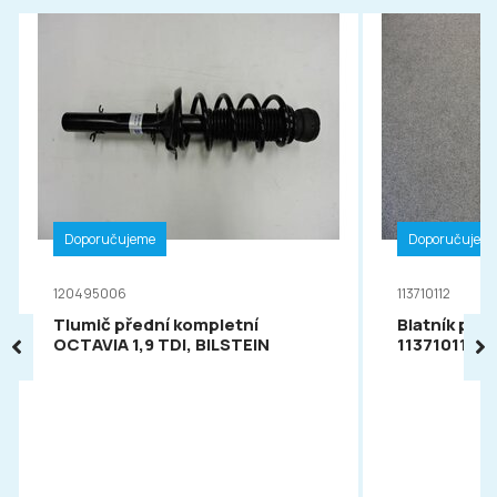
Doporučujeme
Doporučujem
120495006
113710112
Tlumič přední kompletní
Blatník pře
OCTAVIA 1,9 TDI, BILSTEIN
113710112