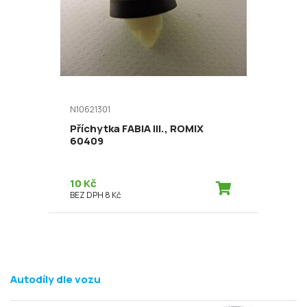
N10621301
Příchytka FABIA III., ROMIX
60409
10 Kč
BEZ DPH 8 Kč
Autodíly dle vozu