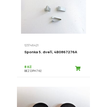
123746421
Sponka 5. dveří, 4B0867276A
8 Kč
BEZ DPH 7 Kč