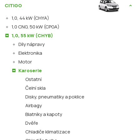
CITIGO
1,0, 44 kW (CHYA)
1,0 CNG, 50 kW (CPGA)
1,0, 55 kW (CHYB)
Díly nápravy
Elektronika
Motor
Karoserie
Ostatní
Čelní skla
Disky, pneumatiky a poklice
Airbagy
Blatníky a kapoty
Dvěře
Chladiče klimatizace