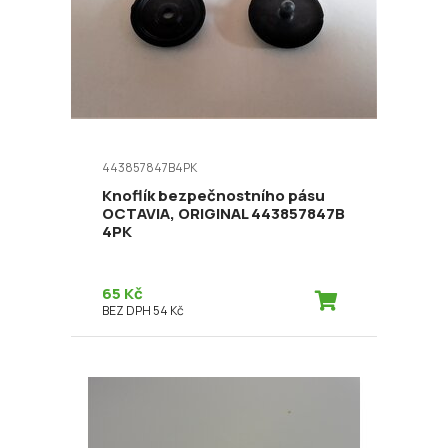
443857847B4PK
Knoflík bezpečnostního pásu
OCTAVIA, ORIGINAL 443857847B
4PK
65 Kč
BEZ DPH 54 Kč