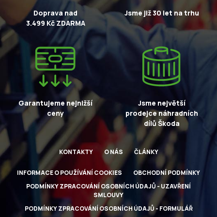
Doprava nad
Jsme již 30 let na trhu
3.499 Kč ZDARMA
Garantujeme nejnižší
Jsme největší
ceny
prodejce náhradních
dílů Škoda
KONTAKTY
O NÁS
ČLÁNKY
INFORMACE O POUŽÍVÁNÍ COOKIES
OBCHODNÍ PODMÍNKY
PODMÍNKY ZPRACOVÁNÍ OSOBNÍCH ÚDAJŮ - UZAVŘENÍ
SMLOUVY
PODMÍNKY ZPRACOVÁNÍ OSOBNÍCH ÚDAJŮ - FORMULÁŘ