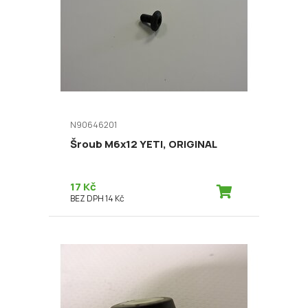
N90646201
Šroub M6x12 YETI, ORIGINAL
17 Kč
BEZ DPH 14 Kč